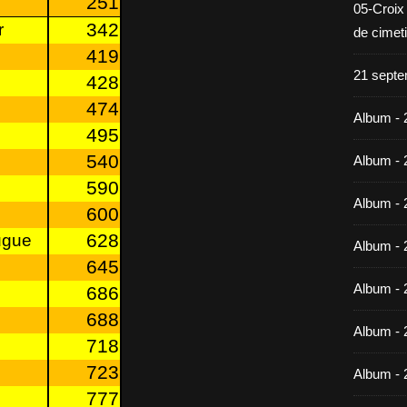
251
05-Croix
342
r
de cimet
419
21 septe
428
474
Album - 
495
540
Album - 
590
Album - 
600
628
ugue
Album - 
645
Album - 
686
688
Album - 
718
723
Album - 
777