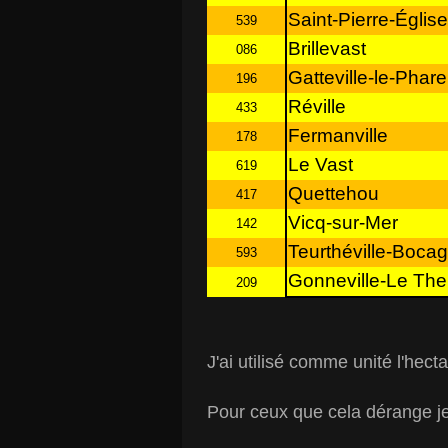
Saint-Pierre-Église
539
Brillevast
086
Gatteville-le-Phare
196
Réville
433
Fermanville
178
Le Vast
619
Quettehou
417
Vicq-sur-Mer
142
Teurthéville-Boca
593
Gonneville-Le Thei
209
J'ai utilisé comme unité l'hecta
Pour ceux que cela dérange je