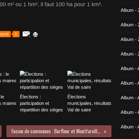
00 m² ou 1 hm², il faut 100 ha pour 1 km².
Album - 
Album - 
epost
0
Album -
Album - 
Album - A
Album - A
le
Élections :
Élections
Album - A
s maires
participation et
municipales, résultats
répartition des sièges
Val de saire
Album - A
Album - 
Fusion de communes : Barfleur et Montfarville (1/X)