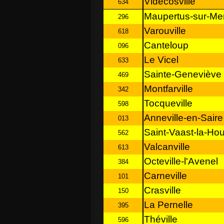
Videcosville
634
Maupertus-sur-Me
296
Varouville
618
Canteloup
096
Le Vicel
633
Sainte-Geneviève
469
Montfarville
342
Tocqueville
598
Anneville-en-Saire
013
Saint-Vaast-la-Ho
562
Valcanville
613
Octeville-l'Avenel
384
Carneville
101
Crasville
150
La Pernelle
395
Théville
596