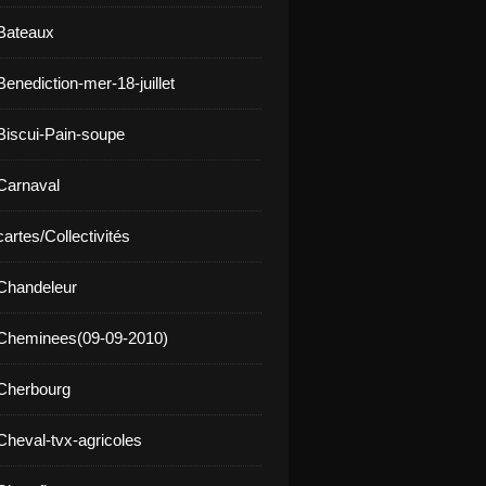
Bateaux
enediction-mer-18-juillet
Biscui-Pain-soupe
Carnaval
artes/Collectivités
Chandeleur
 Cheminees(09-09-2010)
Cherbourg
Cheval-tvx-agricoles