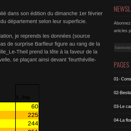
NEWSL
ié dans son édition du dimanche 1er février
u département selon leur superficie.
Abonnez-
articles 
lation, je reprends les données (source
as de surprise Barfleur figure au rang de la
Email
e_Le-Theil prend la tête à la faveur de la
le, se plaçant ainsi devant Teurthéville-
PAGES
01- Cons
02-Bestia
S /Ha
60
03-Le c
225
04-La flo
244