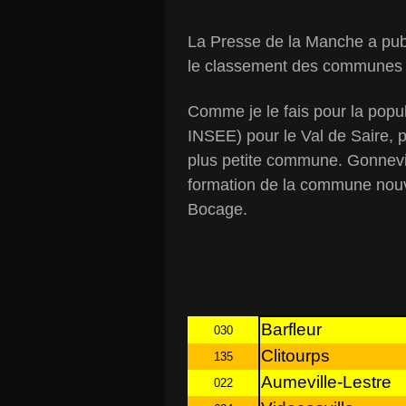
La Presse de la Manche a publ
le classement des communes d
Comme je le fais pour la popu
INSEE) pour le Val de Saire, p
plus petite commune. Gonnevill
formation de la commune nouvel
Bocage.
Barfleur
030
Clitourps
135
Aumeville-Lestre
022