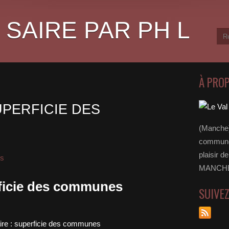
 SAIRE PAR PH L
À PRO
SUPERFICIE DES
(Manche)
communes
plaisir d
és
MANCHE 
rficie des communes
SUIVE