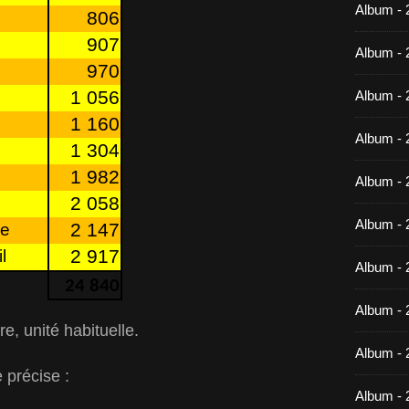
Album -
806
907
Album - 
970
1 056
Album - 
1 160
Album - 
1 304
1 982
Album - 
2 058
Album - 
2 147
ge
2 917
l
Album - 
24 840
Album -
re, unité habituelle.
Album - 
 précise :
Album - 