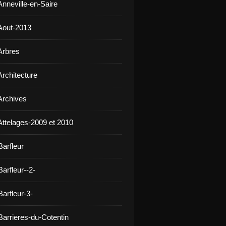
Anneville-en-Saire
Aout-2013
Arbres
Architecture
Archives
Attelages-2009 et 2010
Barfleur
arfleur--2-
arfleur-3-
Barrieres-du-Cotentin