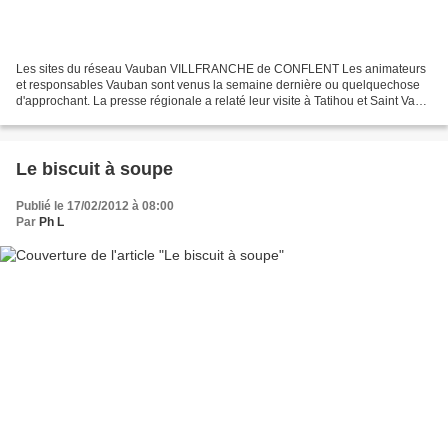
Les sites du réseau Vauban VILLFRANCHE de CONFLENT Les animateurs
et responsables Vauban sont venus la semaine dernière ou quelquechose
d'approchant. La presse régionale a relaté leur visite à Tatihou et Saint Vaast
la Hougue. Ils étaient satisfaits,...
Le biscuit à soupe
Publié le 17/02/2012 à 08:00
Par
Ph L