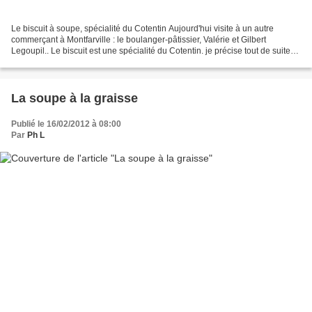
Le biscuit à soupe, spécialité du Cotentin Aujourd'hui visite à un autre
commerçant à Montfarville : le boulanger-pâtissier, Valérie et Gilbert
Legoupil.. Le biscuit est une spécialité du Cotentin. je précise tout de suite
"biscuit" ne signifie pas "cuit...
La soupe à la graisse
Publié le 16/02/2012 à 08:00
Par
Ph L