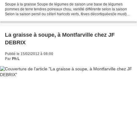
Soupe à la graisse Soupe de légumes de saison une base de légumes
pommes de terre tendres poireaux chou, variété différente selon la saison
Selon la saison persil ou céleri haricots verts, fèves décortiquées(le must)
Pour certains : carottes (Selon mon...
La graisse à soupe, à Montfarville chez JF
DEBRIX
Publié le 15/02/2012 à 08:00
Par
Ph L