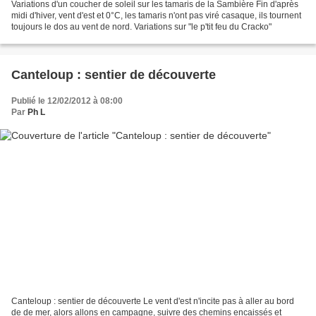
Variations d'un coucher de soleil sur les tamaris de la Sambière Fin d'après
midi d'hiver, vent d'est et 0°C, les tamaris n'ont pas viré casaque, ils tournent
toujours le dos au vent de nord. Variations sur "le p'tit feu du Cracko"
Canteloup : sentier de découverte
Publié le 12/02/2012 à 08:00
Par
Ph L
Canteloup : sentier de découverte Le vent d'est n'incite pas à aller au bord
de de mer, alors allons en campagne, suivre des chemins encaissés et