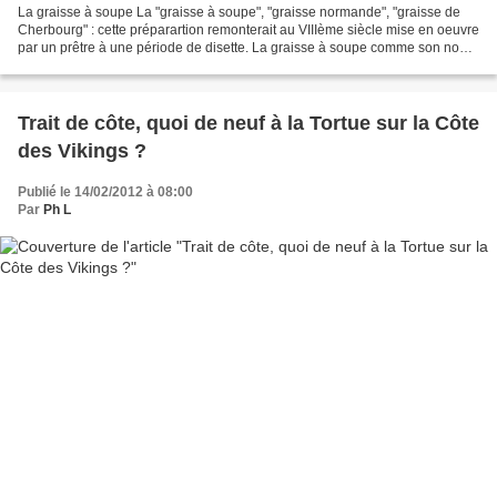
La graisse à soupe La "graisse à soupe", "graisse normande", "graisse de
Cherbourg" : cette préparartion remonterait au VIIIème siècle mise en oeuvre
par un prêtre à une période de disette. La graisse à soupe comme son nom
l'indique est essentiellement...
Trait de côte, quoi de neuf à la Tortue sur la Côte
des Vikings ?
Publié le 14/02/2012 à 08:00
Par
Ph L