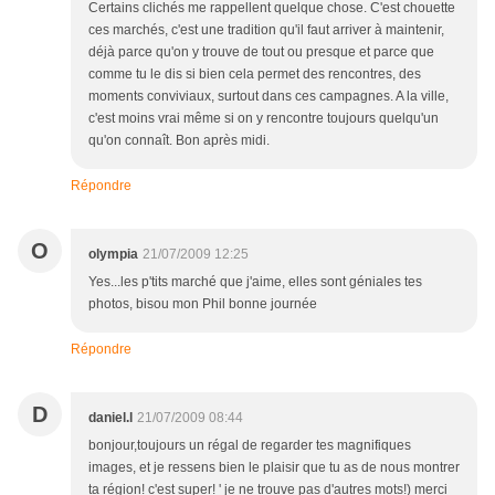
Certains clichés me rappellent quelque chose. C'est chouette
ces marchés, c'est une tradition qu'il faut arriver à maintenir,
déjà parce qu'on y trouve de tout ou presque et parce que
comme tu le dis si bien cela permet des rencontres, des
moments conviviaux, surtout dans ces campagnes. A la ville,
c'est moins vrai même si on y rencontre toujours quelqu'un
qu'on connaît. Bon après midi.
Répondre
O
olympia
21/07/2009 12:25
Yes...les p'tits marché que j'aime, elles sont géniales tes
photos, bisou mon Phil bonne journée
Répondre
D
daniel.l
21/07/2009 08:44
bonjour,toujours un régal de regarder tes magnifiques
images, et je ressens bien le plaisir que tu as de nous montrer
ta région! c'est super! ' je ne trouve pas d'autres mots!) merci