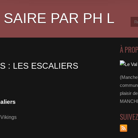
 SAIRE PAR PH L
À PRO
S : LES ESCALIERS
(Manche)
communes
plaisir d
aliers
MANCHE 
SUIVE
 Vikings