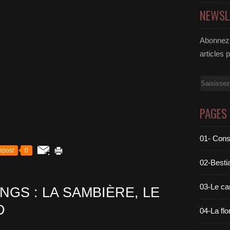
NEWSL
Abonnez-
articles 
Email
PAGES
01- Cons
epost
0
02-Bestia
03-Le c
NGS : LA SAMBIÈRE, LE
D
04-La flo