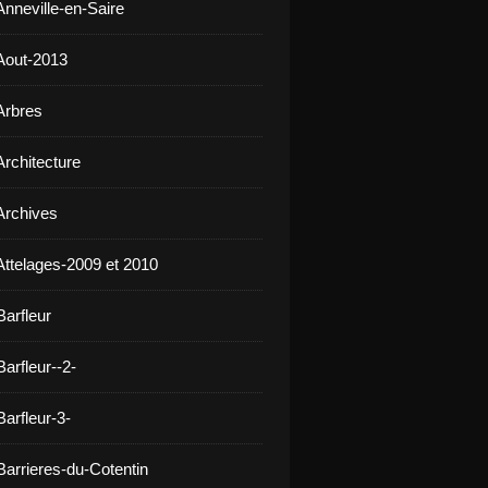
Anneville-en-Saire
Aout-2013
Arbres
Architecture
Archives
Attelages-2009 et 2010
Barfleur
arfleur--2-
arfleur-3-
Barrieres-du-Cotentin