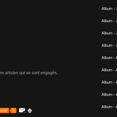
Album - 
Album - 
Album -
Album - 
Album - A
Album - A
 les artistes qui se sont engagés.
Album - A
Album - A
Album - 
epost
0