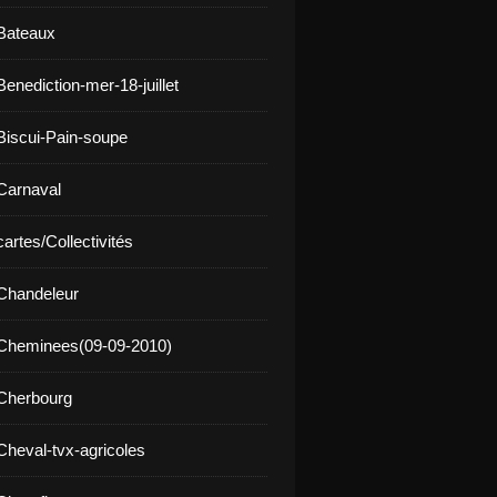
Bateaux
enediction-mer-18-juillet
Biscui-Pain-soupe
Carnaval
artes/Collectivités
Chandeleur
 Cheminees(09-09-2010)
Cherbourg
Cheval-tvx-agricoles