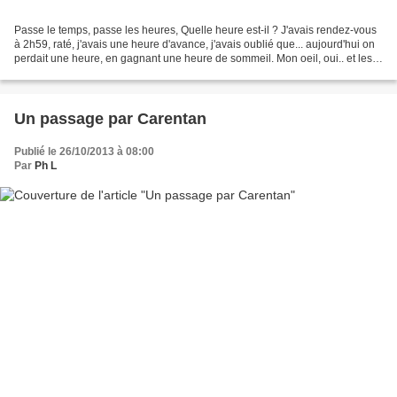
Passe le temps, passe les heures, Quelle heure est-il ? J'avais rendez-vous
à 2h59, raté, j'avais une heure d'avance, j'avais oublié que... aujourd'hui on
perdait une heure, en gagnant une heure de sommeil. Mon oeil, oui.. et les
effets de la Lune alors...
Un passage par Carentan
Publié le 26/10/2013 à 08:00
Par
Ph L