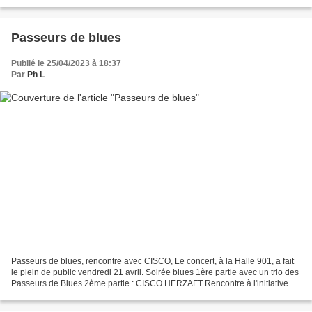
des cascades : un arbre par jour...
Passeurs de blues
Publié le 25/04/2023 à 18:37
Par
Ph L
Passeurs de blues, rencontre avec CISCO, Le concert, à la Halle 901, a fait
le plein de public vendredi 21 avril. Soirée blues 1ère partie avec un trio des
Passeurs de Blues 2ème partie : CISCO HERZAFT Rencontre à l'initiative de
NORMANDIE CULTURE PRODUCTION...