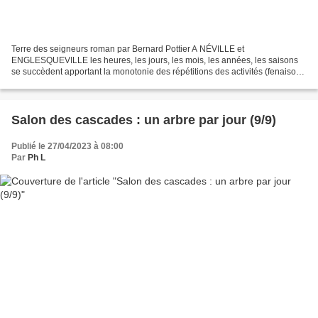
Terre des seigneurs roman par Bernard Pottier A NÉVILLE et
ENGLESQUEVILLE les heures, les jours, les mois, les années, les saisons
se succèdent apportant la monotonie des répétitions des activités (fenaison,
moisson, foires, labours ...). La vie n'est...
Salon des cascades : un arbre par jour (9/9)
Publié le 27/04/2023 à 08:00
Par
Ph L