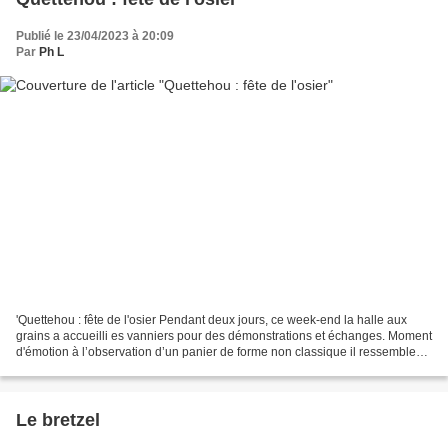
Publié le 23/04/2023 à 20:09
Par
Ph L
'Quettehou : fête de l'osier Pendant deux jours, ce week-end la halle aux
grains a accueilli es vanniers pour des démonstrations et échanges. Moment
d'émotion à l’observation d’un panier de forme non classique il ressemble
fortement à une forme que mon...
Le bretzel