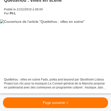
Quettehou : villes en scène
Publié le 21/11/2010 à 08:00
Par
Ph L
Quettehou : villes en scène Fado, polka and beyond par Stockholm Lisboa
Project (un clic pour la musique) Le Conseil général de la Manche propose
en partenariat avec des communes un programme culturel : musique, danse,
théâtre. Jeudi 18, Quettehou a ouvert...
Page suivante >