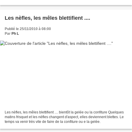
découvert l'huile, de Maurice...
Les nèfles, les mêles blettifient ....
Publié le 25/11/2010 à 08:00
Par
Ph L
Les nèfles, les mêles blettifient .... bientôt la gelée ou la confiture Quelques
matins frisquet et les nèfles changent d'aspect, elles deviennent blettes. Le
temps va venir très vite de faire de la confiture ou e la gelée.