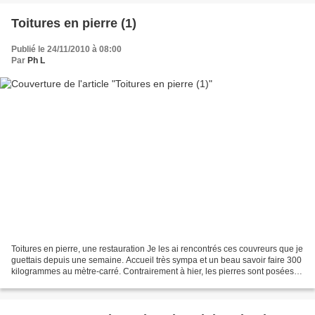
Toitures en pierre (1)
Publié le 24/11/2010 à 08:00
Par
Ph L
Toitures en pierre, une restauration Je les ai rencontrés ces couvreurs que je
guettais depuis une semaine. Accueil très sympa et un beau savoir faire 300
kilogrammes au mètre-carré. Contrairement à hier, les pierres sont posées
cloutées sur des voliges...