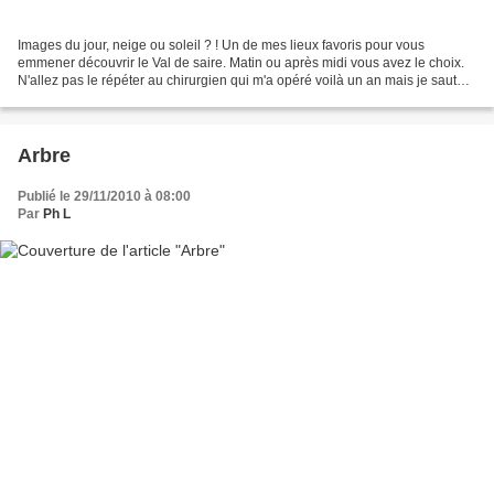
Images du jour, neige ou soleil ? ! Un de mes lieux favoris pour vous
emmener découvrir le Val de saire. Matin ou après midi vous avez le choix.
N'allez pas le répéter au chirurgien qui m'a opéré voilà un an mais je saute à
nouveau pardessus les barr...
Arbre
Publié le 29/11/2010 à 08:00
Par
Ph L