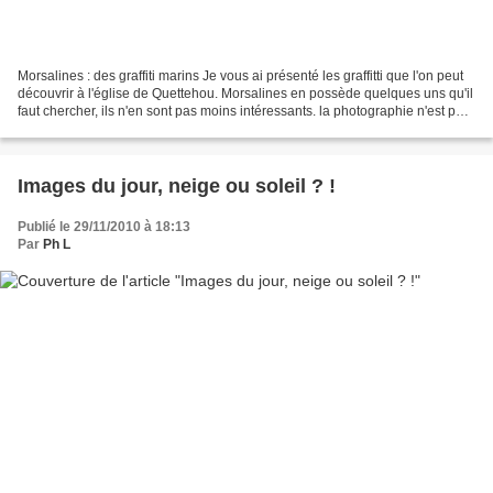
Morsalines : des graffiti marins Je vous ai présenté les graffitti que l'on peut
découvrir à l'église de Quettehou. Morsalines en possède quelques uns qu'il
faut chercher, ils n'en sont pas moins intéressants. la photographie n'est pas
simple, aussi j'ai...
Images du jour, neige ou soleil ? !
Publié le 29/11/2010 à 18:13
Par
Ph L