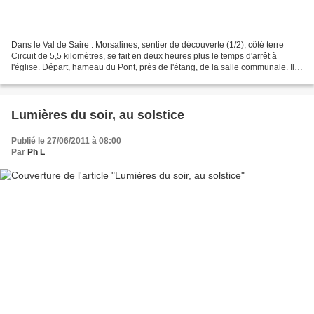
Dans le Val de Saire : Morsalines, sentier de découverte (1/2), côté terre
Circuit de 5,5 kilomètres, se fait en deux heures plus le temps d'arrêt à
l'église. Départ, hameau du Pont, près de l'étang, de la salle communale. Il
est prudent de se munir du...
Lumières du soir, au solstice
Publié le 27/06/2011 à 08:00
Par
Ph L