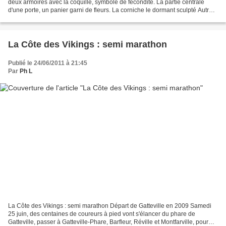
deux armoires avec la coquille, symbole de fécondité. La partie centrale
d'une porte, un panier garni de fleurs. La corniche le dormant sculpté Autre
article(9) consacré aux décorations...
La Côte des Vikings : semi marathon
Publié le 24/06/2011 à 21:45
Par
Ph L
La Côte des Vikings : semi marathon Départ de Gatteville en 2009 Samedi
25 juin, des centaines de coureurs à pied vont s'élancer du phare de
Gatteville, passer à Gatteville-Phare, Barfleur, Réville et Montfarville, pour