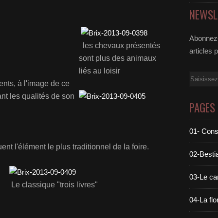
NEWSL
Abonnez-
les chevaux présentés
articles 
sont plus des animaux
liés au loisir
Email
ents, à l'image de ce
nt les qualités de son
PAGES
01- Cons
t l'élément le plus traditionnel de la foire.
02-Bestia
03-Le c
Le classique "trois livres"
04-La flo