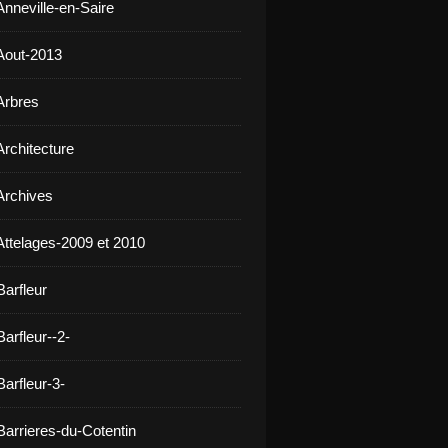
Anneville-en-Saire
Aout-2013
Arbres
Architecture
Archives
Attelages-2009 et 2010
Barfleur
arfleur--2-
arfleur-3-
Barrieres-du-Cotentin