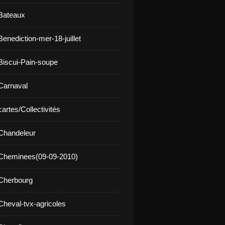
Bateaux
enediction-mer-18-juillet
Biscui-Pain-soupe
Carnaval
artes/Collectivités
Chandeleur
 Cheminees(09-09-2010)
Cherbourg
Cheval-tvx-agricoles