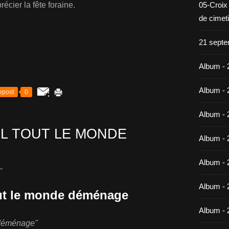
cier la fête foraine.
05-Croix
de cimet
21 septe
Album - 
Album - 
epost
0
Album - 
EL TOUT LE MONDE
Album - 
Album - 
L
Album - 
out le monde déménage
Album - 
e déménage"