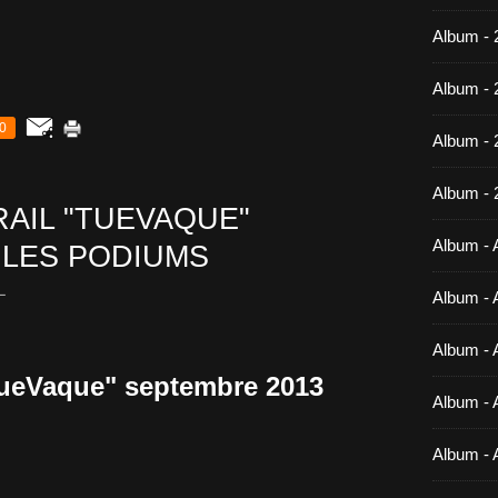
Album - 
Album - 
0
Album -
Album - 
RAIL "TUEVAQUE"
Album - A
 LES PODIUMS
L
Album - A
Album - A
"TueVaque" septembre 2013
Album - A
Album - 