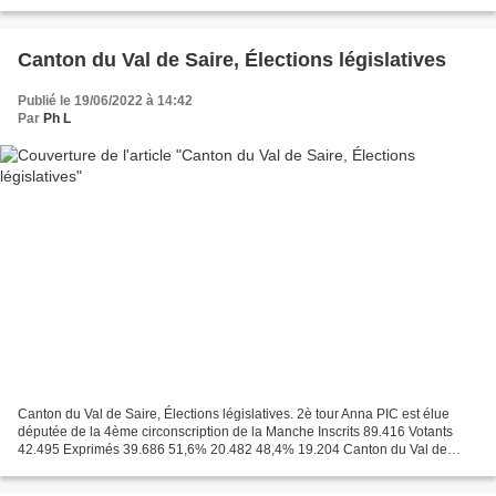
nets progression pour ce...
Canton du Val de Saire, Élections législatives
Publié le 19/06/2022 à 14:42
Par
Ph L
Canton du Val de Saire, Élections législatives. 2è tour Anna PIC est élue
députée de la 4ème circonscription de la Manche Inscrits 89.416 Votants
42.495 Exprimés 39.686 51,6% 20.482 48,4% 19.204 Canton du Val de
Saire Baisse de la participation Augmentation...