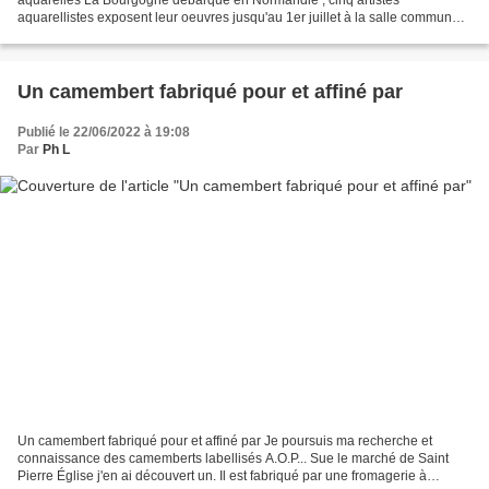
aquarellistes exposent leur oeuvres jusqu'au 1er juillet à la salle communale
du Vast (14h30 - 18h30). Maguy Agnès, Cath Pascal En...
Un camembert fabriqué pour et affiné par
Publié le 22/06/2022 à 19:08
Par
Ph L
Un camembert fabriqué pour et affiné par Je poursuis ma recherche et
connaissance des camemberts labellisés A.O.P... Sue le marché de Saint
Pierre Église j'en ai découvert un. Il est fabriqué par une fromagerie à