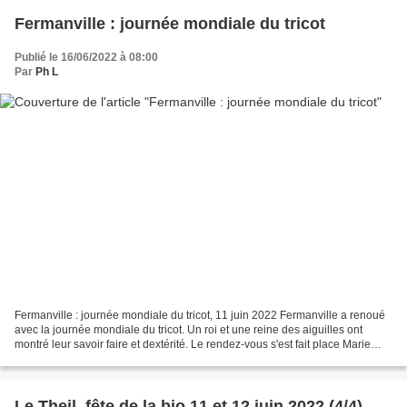
Fermanville : journée mondiale du tricot
Publié le 16/06/2022 à 08:00
Par
Ph L
Fermanville : journée mondiale du tricot, 11 juin 2022 Fermanville a renoué
avec la journée mondiale du tricot. Un roi et une reine des aiguilles ont
montré leur savoir faire et dextérité. Le rendez-vous s'est fait place Marie
Ravenel La manche du dernier...
Le Theil, fête de la bio 11 et 12 juin 2022 (4/4)