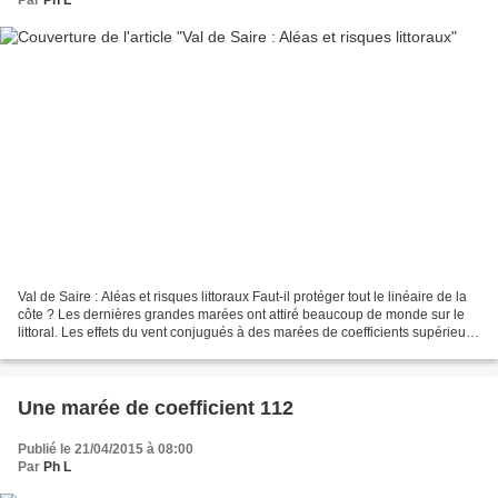
Val de Saire : Aléas et risques littoraux Faut-il protéger tout le linéaire de la
côte ? Les dernières grandes marées ont attiré beaucoup de monde sur le
littoral. Les effets du vent conjugués à des marées de coefficients supérieurs
à 110 ont offert une...
Une marée de coefficient 112
Publié le 21/04/2015 à 08:00
Par
Ph L