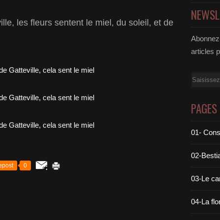
NEWSL
le, les fleurs sentent le miel, du soleil, et de
Abonnez-
articles 
Email
PAGES
01- Cons
02-Bestia
epost
0
03-Le c
04-La flo