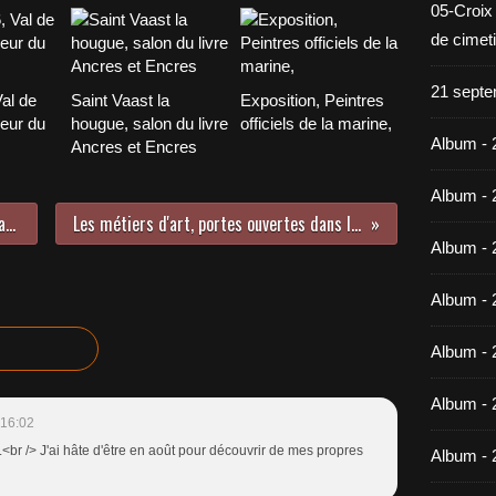
05-Croix
de cimet
21 septe
Val de
Saint Vaast la
Exposition, Peintres
leur du
hougue, salon du livre
officiels de la marine,
Album - 
Ancres et Encres
Album - 
Vu à la télé, à Barfleur "Midi en France" (3/3)
Les métiers d'art, portes ouvertes dans les ateliers
Album - 
Album - 
Album - 
Album - 
 16:02
<br /> J'ai hâte d'être en août pour découvrir de mes propres
Album - 