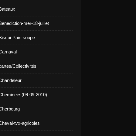
Bateaux
enediction-mer-18-juillet
Biscui-Pain-soupe
Carnaval
artes/Collectivités
Chandeleur
 Cheminees(09-09-2010)
Cherbourg
Cheval-tvx-agricoles