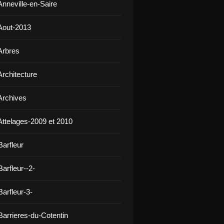
Anneville-en-Saire
Aout-2013
Arbres
Architecture
Archives
Attelages-2009 et 2010
Barfleur
arfleur--2-
arfleur-3-
Barrieres-du-Cotentin