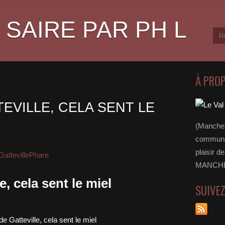
 SAIRE PAR PH L
À PRO
EVILLE, CELA SENT LE
(Manche)
communes
plaisir d
GattevillePhare
MANCHE 
e, cela sent le miel
SUIVE