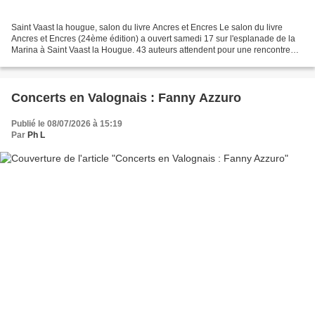
Saint Vaast la hougue, salon du livre Ancres et Encres Le salon du livre
Ancres et Encres (24ème édition) a ouvert samedi 17 sur l'esplanade de la
Marina à Saint Vaast la Hougue. 43 auteurs attendent pour une rencontre
avec leurs lecteurs. Pierre Assouline...
Concerts en Valognais : Fanny Azzuro
Publié le 08/07/2026 à 15:19
Par
Ph L