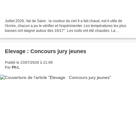
Juillet 2026, Val de Saire : la couleur du ciel Il a fait chaud, est-il utile de
l'écrire, chacun a pu le vérifier et l'expérimenter. Les températures les plus
basses ont stagné autour des 16/17°. Les nuits ont été chaudes. La
sécheresse est bien présente,...
Elevage : Concours jury jeunes
Publié le 23/07/2026 à 21:00
Par
Ph L