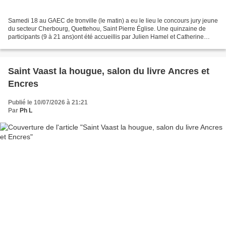
Samedi 18 au GAEC de tronville (le matin) a eu le lieu le concours jury jeune
du secteur Cherbourg, Quettehou, Saint Pierre Église. Une quinzaine de
participants (9 à 21 ans)ont été accueillis par Julien Hamel et Catherine
Lamare. A noter un nombre important...
Saint Vaast la hougue, salon du livre Ancres et
Encres
Publié le 10/07/2026 à 21:21
Par
Ph L