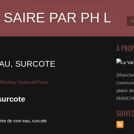
 SAIRE PAR PH L
À PRO
EAU, SURCOTE
(Manche)
#Barfleur-GattevillePhare
communes
plaisir d
surcote
MANCHE 
SUIVE