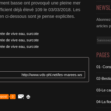
vement basse ont provoqué une pleine mer
NEWSL
fficient déjà élevé 109 le 03/03/2018. Les
ien ci-dessous sont je pense explicites.
Abonnez-
articles 
Email
PAGES
01- Cons
http://www.vds-phl.net/les-marees.ws
02-Bestia
03-Le c
epost
0
04-La flo