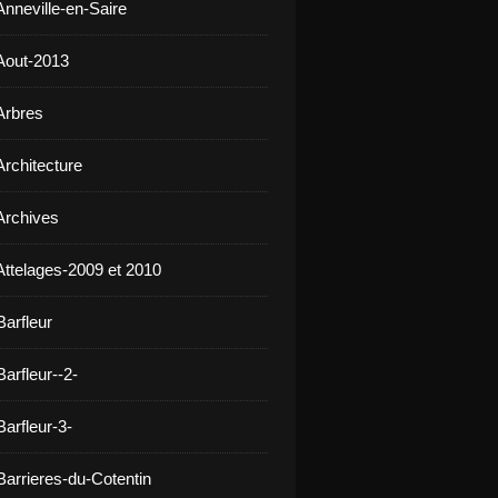
Anneville-en-Saire
Aout-2013
Arbres
Architecture
Archives
Attelages-2009 et 2010
Barfleur
arfleur--2-
arfleur-3-
Barrieres-du-Cotentin