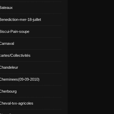
Bateaux
enediction-mer-18-juillet
Biscui-Pain-soupe
Carnaval
artes/Collectivités
Chandeleur
 Cheminees(09-09-2010)
Cherbourg
Cheval-tvx-agricoles