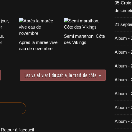
05-Croix
de cimet
21 septe
ur,
Semi marathon, Côte
Album - 
er
Après la marée vive
des Vikings
eau de novembre
Album - 
Album - 
Les va et vient du sable, le trait de côte
Album - 
Album - 
Album - 
Album - 
Retour à l'accueil