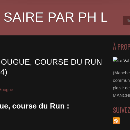
 SAIRE PAR PH L
À PRO
 HOUGUE, COURSE DU RUN
4)
(Manche)
communes
plaisir d
 Hougue
MANCHE 
ue, course du Run :
SUIVE