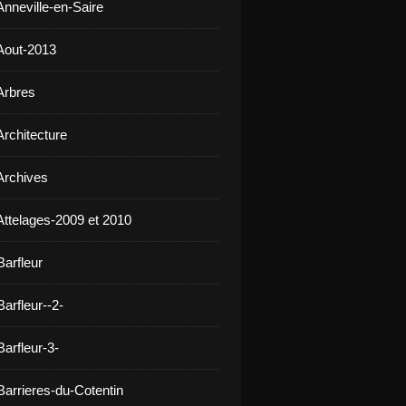
Anneville-en-Saire
Aout-2013
Arbres
Architecture
Archives
Attelages-2009 et 2010
Barfleur
arfleur--2-
arfleur-3-
Barrieres-du-Cotentin