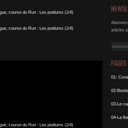
NEWSL
Abonnez-
articles 
Email
PAGES
01- Cons
02-Bestia
03-Le c
04-La flo