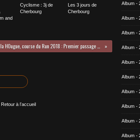
Album -
Cyclisme : 3j de
Les 3 jours de
a
Cherbourg
Cherbourg
im and
Album - 
Album - 
Saint Vaast la HOugue, course du Run 2018 : Premier passage du Run (2/(4)
Album - 
Album - 
Album - 
Album - 
Retour à l'accueil
Album -
Album - 
Album - 