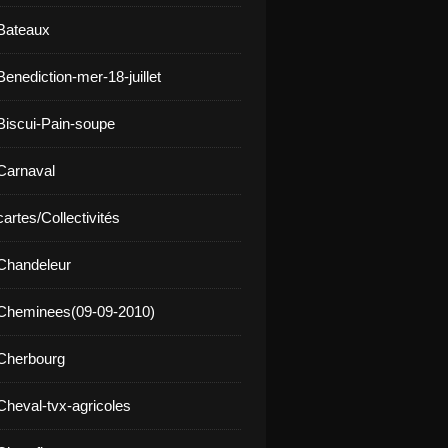
Bateaux
enediction-mer-18-juillet
Biscui-Pain-soupe
Carnaval
artes/Collectivités
Chandeleur
 Cheminees(09-09-2010)
Cherbourg
Cheval-tvx-agricoles