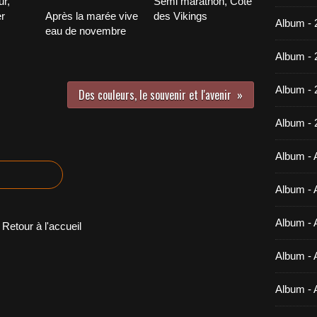
ur,
Semi marathon, Côte
er
Après la marée vive
des Vikings
Album - 
eau de novembre
Album - 
Album -
Des couleurs, le souvenir et l'avenir
Album - 
Album - A
Album - A
Album - A
Retour à l'accueil
Album - A
Album - 