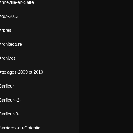
Anneville-en-Saire
Aout-2013
Arbres
Architecture
Archives
Attelages-2009 et 2010
Barfleur
arfleur--2-
arfleur-3-
Barrieres-du-Cotentin