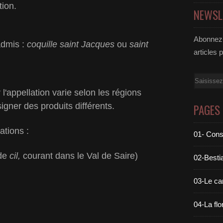
tion.
NEWSL
Abonnez-
dmis :
coquille saint Jacques
ou
saint
articles 
Email
 l'appellation varie selon les régions
gner des produits différents.
PAGES
tions :
01- Cons
 de
cil,
courant dans le Val de Saire)
02-Bestia
03-Le c
04-La flo