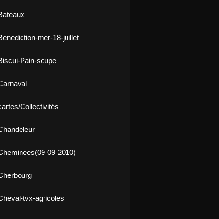
Bateaux
enediction-mer-18-juillet
Biscui-Pain-soupe
Carnaval
artes/Collectivités
Chandeleur
 Cheminees(09-09-2010)
Cherbourg
Cheval-tvx-agricoles