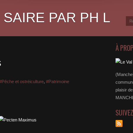
 SAIRE PAR PH L
À PRO
S
(Manche)
#Pêche et ostréiculture
,
#Patrimoine
communes
plaisir d
MANCHE 
SUIVE