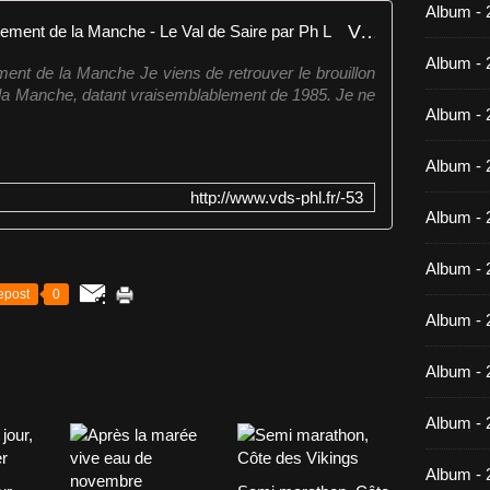
Album -
Vocabulaire des côtes du département de la Manche - Le Val de Saire par Ph L
Album - 
ent de la Manche Je viens de retrouver le brouillon
e la Manche, datant vraisemblablement de 1985. Je ne
Album - 
Album - 
http://www.vds-phl.fr/-53
Album - 
Album - 
epost
0
Album - 
Album -
Album - 
Album - 