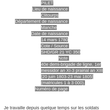
PILET
Lieu de naissance
Clitourps
Département de naissance
Manche
Date de naissance
14 mars 1780
Cote / Source
SHD/GR 21 YC 350
Note
40e demi-brigade de ligne, 1er
messidor an XI-3 prairial an XIII
[20 juin 1803-23 mai 1805]
(matricules 1 à 3 000).
Numéro de page
Je travaille depuis quelque temps sur les soldats