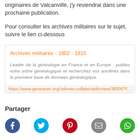
originaires de Valcanville, j'y reviendrai dans une
prochaine publication.
Pour consulter les archives militaires sur le sujet,
suivre le lien ci-dessous
Archives militaires - 1802 - 1815
Leader de la généalogie en France et en Europe : publiez
votre arbre généalogique et recherchez vos ancêtres dans
la première base de données généalogique.
https://www.geneanet.org/releves-collaboratifs/view/38900?from=&nom=&nom_conjoint=&only_individu_principal=0&page=2&periode=between&place=Valcanville&prenom=&prenom_conjoint=&to=
Partager