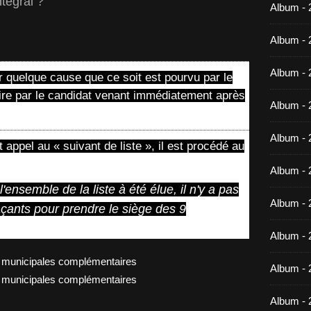
tégral ?
Album -
Album - 
Album - 
 quelque cause que ce soit est pourvu par le
 dire par le candidat venant immédiatement après
Album - 
Album - 
it appel au « suivant de liste », il est procédé au
Album - 
'ensemble de la liste à été élue, il n'y a pas
Album - 
çants pour prendre le siège des 9
Album -
Album - 
Album - 