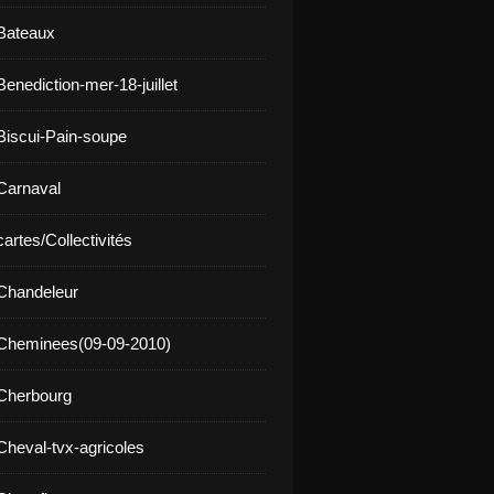
Bateaux
enediction-mer-18-juillet
Biscui-Pain-soupe
Carnaval
artes/Collectivités
Chandeleur
 Cheminees(09-09-2010)
Cherbourg
Cheval-tvx-agricoles