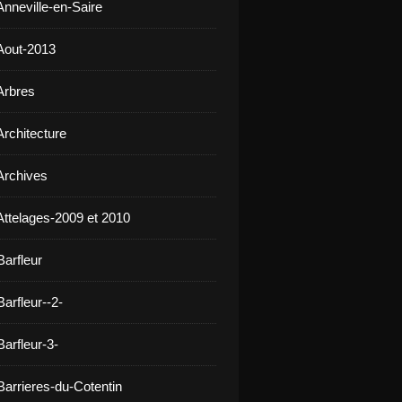
Anneville-en-Saire
Aout-2013
Arbres
Architecture
Archives
Attelages-2009 et 2010
Barfleur
arfleur--2-
arfleur-3-
Barrieres-du-Cotentin