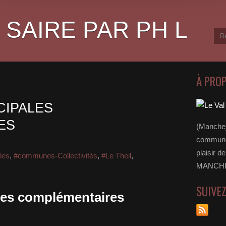
 SAIRE PAR PH L
À PRO
CIPALES
ES
(Manche)
communes
plaisir d
les
,
#communes-Collectivités
,
#Le Theil
,
MANCHE 
SUIVE
les complémentaires