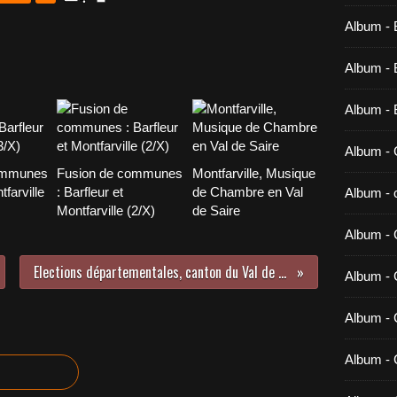
Album - 
Album - B
Album - 
Album - 
ommunes
Fusion de communes
Montfarville, Musique
tfarville
: Barfleur et
de Chambre en Val
Album - c
Montfarville (2/X)
de Saire
Album - 
Elections départementales, canton du Val de Saire
Album -
Album - 
Album - 