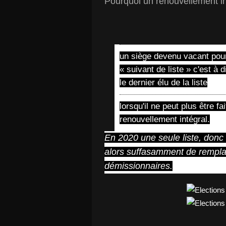
Pourquoi un renouvellement in
un siège devenu vacant pour
« suivant de liste » c'est à
le dernier élu de la liste
lorsqu'il ne peut plus être fa
renouvellement intégral.
En 2020 une seule liste, donc l
alors suffasamment de rempla
démissionnaires.