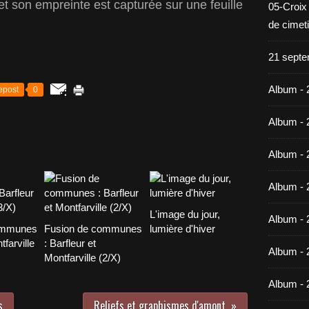
et son empreinte est capturée sur une feuille
05-Croix
de cimet
21 septe
Album - 
epost
0
Album - 
Album - 
Album - 
L'image du jour,
Album - 
ommunes
Fusion de communes
lumière d'hiver
tfarville
: Barfleur et
Album - 
Montfarville (2/X)
Album - 
s
Reliefs et graphismes d'amont