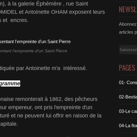
n), à la galerie Éphémère , rue Saint
NEWSL
OMIDEL et Antoinette OHAM exposent leurs
s et encres.
Abonnez-
articles 
Email
ntant l'empreinte d'un Saint Pierre
PAGES
tiquée par Antoinette m'a intéressé.
01- Cons
ogramme
02-Bestia
onaise remonterait à 1862, des pêcheurs
eur empereur, ont pris l'empreinte d'un
03-Le c
uré et ne peuvent lui offrir en raison de la
apitale.
04-La flo