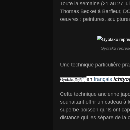
Toute la semaine (21 au 27 jui
Thomas Becket à Barfleur, D
oeuvres : peintures, sculpture
Gyotaku représe
Une technique particulière pra
en
français
ichty
?
Gyotaku魚拓
,
Cette technique ancienne jap
souhaitant offrir un cadeau à l
superbe poisson qu'ils ont capt
distance qui les sépare de la c