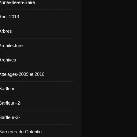
Anneville-en-Saire
Aout-2013
Arbres
Architecture
Archives
Attelages-2009 et 2010
Barfleur
arfleur--2-
arfleur-3-
Barrieres-du-Cotentin