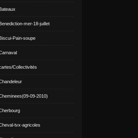
Bateaux
enediction-mer-18-juillet
Biscui-Pain-soupe
Carnaval
artes/Collectivités
Chandeleur
 Cheminees(09-09-2010)
Cherbourg
Cheval-tvx-agricoles