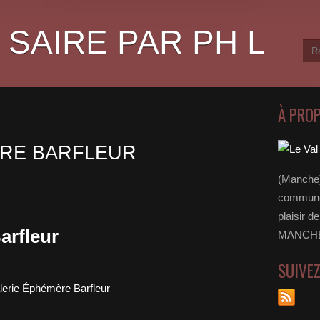
 SAIRE PAR PH L
À PRO
ÈRE BARFLEUR
(Manche)
communes
plaisir d
arfleur
MANCHE 
SUIVE