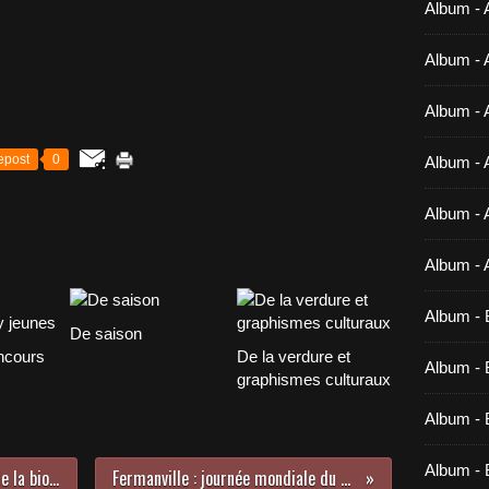
Album - 
Album - 
Album - 
epost
0
Album - 
Album - 
Album - 
Album - 
De saison
ncours
De la verdure et
Album - B
graphismes culturaux
Album - B
Album - 
Le Theil, 11 et 12 juin 2022, fête de la bio (3/X)
Fermanville : journée mondiale du tricot