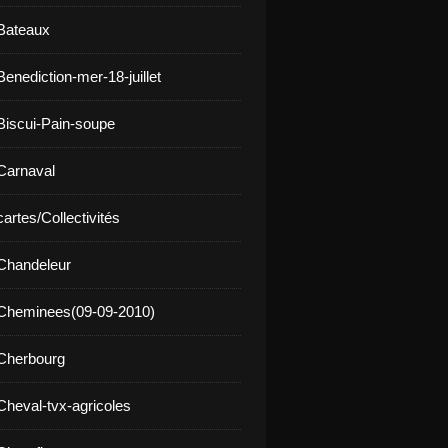
Bateaux
enediction-mer-18-juillet
Biscui-Pain-soupe
Carnaval
artes/Collectivités
Chandeleur
 Cheminees(09-09-2010)
Cherbourg
Cheval-tvx-agricoles