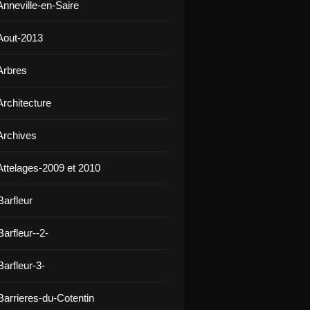
Anneville-en-Saire
Aout-2013
Arbres
Architecture
Archives
Attelages-2009 et 2010
Barfleur
arfleur--2-
arfleur-3-
Barrieres-du-Cotentin