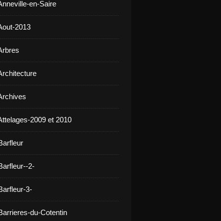
Anneville-en-Saire
Aout-2013
Arbres
Architecture
Archives
Attelages-2009 et 2010
Barfleur
arfleur--2-
arfleur-3-
Barrieres-du-Cotentin