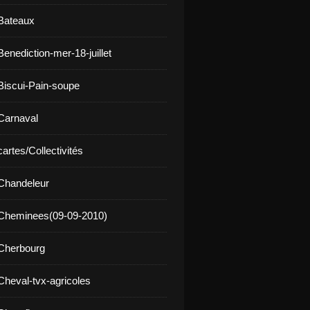
Bateaux
enediction-mer-18-juillet
Biscui-Pain-soupe
Carnaval
artes/Collectivités
Chandeleur
 Cheminees(09-09-2010)
Cherbourg
Cheval-tvx-agricoles