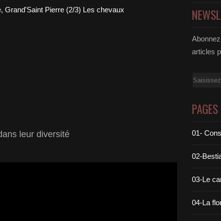
NEWSL
Abonnez-
articles 
Email
PAGES
01- Cons
ans leur diversité
02-Bestia
03-Le c
04-La flo