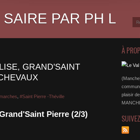
 SAIRE PAR PH L
À PRO
LISE, GRAND'SAINT
S CHEVAUX
(Manche)
communes
plaisir d
 marches
,
#Saint Pierre -Théville
MANCHE 
 Grand'Saint Pierre (2/3)
SUIVE