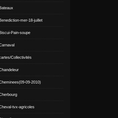
Bateaux
enediction-mer-18-juillet
Biscui-Pain-soupe
Carnaval
artes/Collectivités
Chandeleur
 Cheminees(09-09-2010)
Cherbourg
Cheval-tvx-agricoles