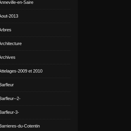
Anneville-en-Saire
Aout-2013
Arbres
Architecture
Archives
Attelages-2009 et 2010
Barfleur
arfleur--2-
arfleur-3-
Barrieres-du-Cotentin