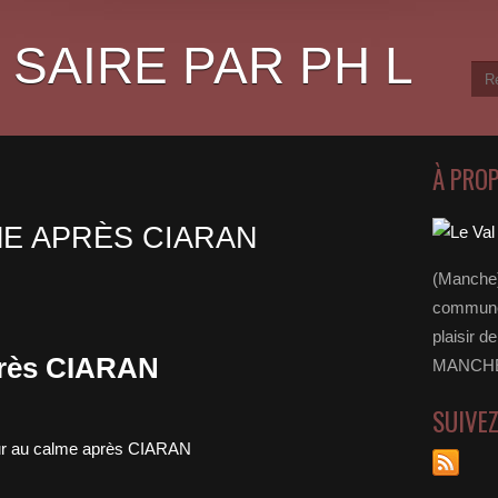
 SAIRE PAR PH L
À PRO
E APRÈS CIARAN
(Manche)
communes
plaisir d
près CIARAN
MANCHE 
SUIVE