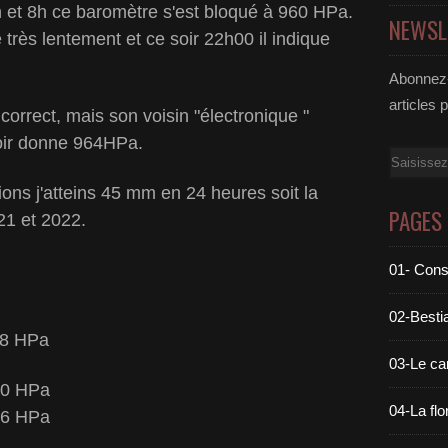
 et 8h ce baromètre s'est bloqué à 960 HPa.
NEWSL
 très lentement et ce soir 22h00 il indique
Abonnez-
articles 
correct, mais son voisin "électronique "
soir donne 964HPa.
Email
ons j'atteins 45 mm en 24 heures soit la
PAGES
1 et 2022.
01- Cons
02-Bestia
78 HPa
03-Le c
60 HPa
04-La flo
 HPa