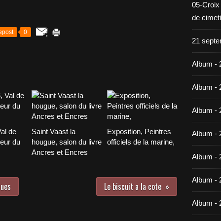
05-Croix
de cimet
epost
0
21 septe
Album - 
Album - 
Album - 
Val de
Saint Vaast la
Exposition, Peintres
Album - 
leur du
hougue, salon du livre
officiels de la marine,
Ancres et Encres
Album - 
Album - 
lues
Le biscuit a la cote
Album - 