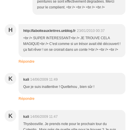
peintures se sont effectivement dégradées. Merci
pour le complient. <br /> <br /> <br /> <br />
H
http://laboiteauxlettres.unblog.fr
23/01/2010 00:37
<br /> SUPER INTERESSANT<br /> JE TROUVE CELA
MAGIQUE<br /> C'est comme si un trésor avait été découvert !
ça fait rêver ! on se croirait dans un conte !<br /> <br /> <br />
Répondre
K
kali
14/06/2009 11:49
Que je suis inattentive ! Quettehou , bien sûr !
Répondre
K
kali
14/06/2009 11:47
Thysbosville. Je prends note pour le prochain tour du
Cotentin . Mais près de quelle ville pour le trouver ? Je suis