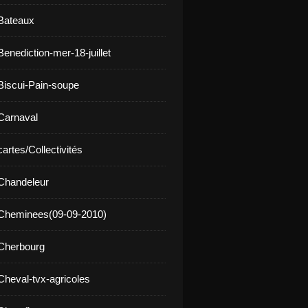
Bateaux
enediction-mer-18-juillet
Biscui-Pain-soupe
Carnaval
artes/Collectivités
Chandeleur
 Cheminees(09-09-2010)
Cherbourg
Cheval-tvx-agricoles