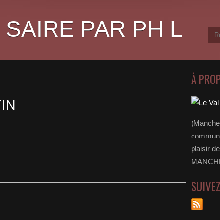
 SAIRE PAR PH L
À PRO
IN
(Manche)
communes
plaisir d
MANCHE 
SUIVE