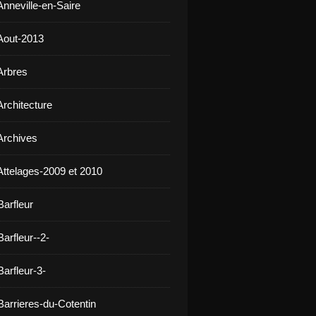
Anneville-en-Saire
Aout-2013
Arbres
Architecture
Archives
Attelages-2009 et 2010
Barfleur
arfleur--2-
arfleur-3-
Barrieres-du-Cotentin