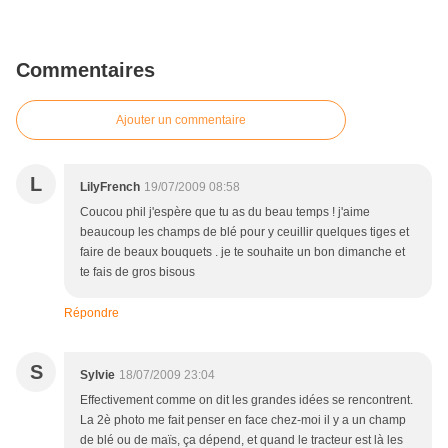
Commentaires
Ajouter un commentaire
L
LilyFrench
19/07/2009 08:58
Coucou phil j'espère que tu as du beau temps ! j'aime
beaucoup les champs de blé pour y ceuillir quelques tiges et
faire de beaux bouquets . je te souhaite un bon dimanche et
te fais de gros bisous
Répondre
S
Sylvie
18/07/2009 23:04
Effectivement comme on dit les grandes idées se rencontrent.
La 2è photo me fait penser en face chez-moi il y a un champ
de blé ou de maïs, ça dépend, et quand le tracteur est là les