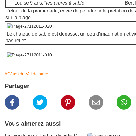
Louise 9 ans, "
les arbres à sable"
Berti
Retour de la promenade, envie de peindre, interprétation d
sur la plage
Le château de sable est dépassé, un peu d'imagination et vi
bas-relief
#Côtes du Val de saire
Partager
Vous aimerez aussi
Le livre du mois, Le trait de côte, C