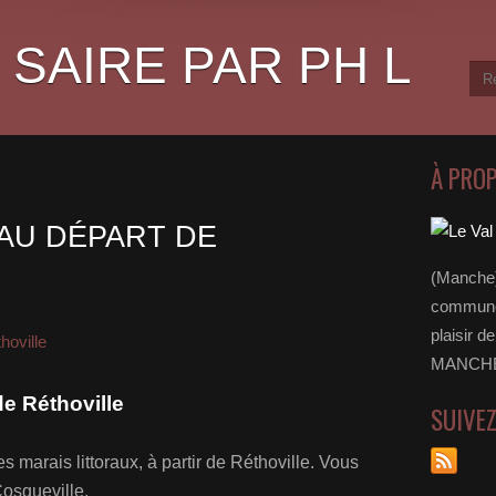
 SAIRE PAR PH L
À PRO
 AU DÉPART DE
(Manche)
communes
plaisir d
hoville
MANCHE 
de Réthoville
SUIVE
s marais littoraux, à partir de Réthoville. Vous
Cosqueville.