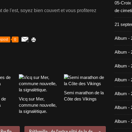
05-Croix
 de l'est, soyez bien couvert et vous profiterez
de cimet
21 septe
Album - 
epost
0
Album - 
Album - 
Album - 
Semi marathon de la
Album - 
 de
Vicq sur Mer,
Côte des Vikings
à
commune nouvelle,
Album - 
la signalétique.
Album - 
Les lumières de l'hiver du côté de Barfleur
Réthoville : de l'autre côté de la dune