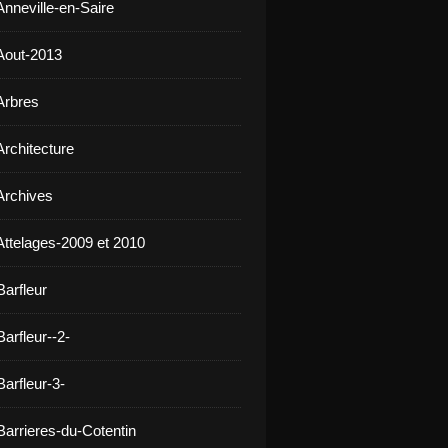
Anneville-en-Saire
Aout-2013
Arbres
Architecture
Archives
Attelages-2009 et 2010
Barfleur
arfleur--2-
arfleur-3-
Barrieres-du-Cotentin