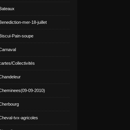
Bateaux
enediction-mer-18-juillet
Biscui-Pain-soupe
Carnaval
artes/Collectivités
Chandeleur
 Cheminees(09-09-2010)
Cherbourg
Cheval-tvx-agricoles