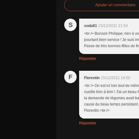
Ajouter un commentaire
S
soda81
23/12/2011 21:54
<br /> Bonsoir Philippe, rien à vo
pourtant bien service ! Je suis i
Passe de très bonnes fêtes de fin
Répondre
F
Florentin
15/12/2011 14:50
<br /> On est ici loin tout de mê
cueille brin à brin ! J'ai un beau
la demande de légumes avait bais
cause du beau temps persistant. A
Florentin.<br />
Répondre