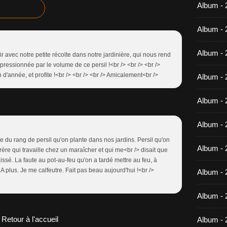
Album -
Album - 
Album - 
ir avec notre petite récolte dans notre jardinière, qui nous rend
mpressionnée par le volume de ce persil !<br /> <br /> <br />
 d'année, et profite !<br /> <br /> <br /> Amicalement<br />
Album - 
Album - 
Album - 
me du rang de persil qu'on plante dans nos jardins. Persil qu'on
Album - 
-frère qui travaille chez un maraîcher et qui me<br /> disait que
sé. La faute au pot-au-feu qu'on a tardé mettre au feu, à
 plus. Je me calfeutre. Fait pas beau aujourd'hui !<br />
Album -
Album - 
Retour à l'accueil
Album - 