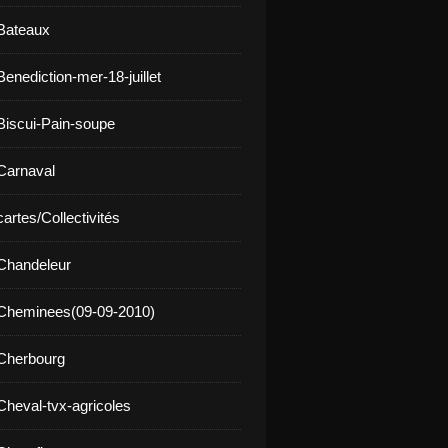
Bateaux
enediction-mer-18-juillet
Biscui-Pain-soupe
Carnaval
artes/Collectivités
Chandeleur
 Cheminees(09-09-2010)
Cherbourg
Cheval-tvx-agricoles