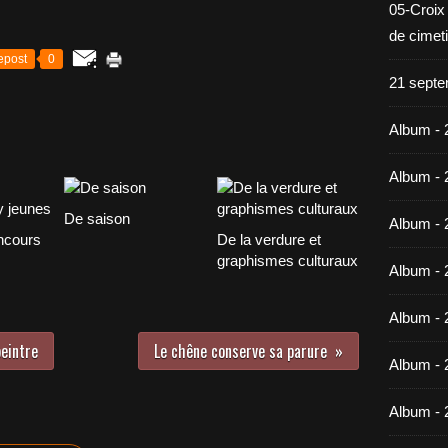
05-Croix
de cimet
epost
0
21 septe
Album - 
Album - 
De saison
Album - 
ncours
De la verdure et
graphismes culturaux
Album - 
Album - 
peintre
Le chêne conserve sa parure
Album - 
Album - 