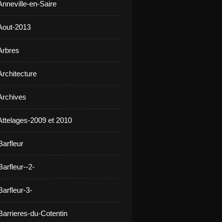
Anneville-en-Saire
Aout-2013
Arbres
Architecture
Archives
Attelages-2009 et 2010
Barfleur
arfleur--2-
arfleur-3-
Barrieres-du-Cotentin