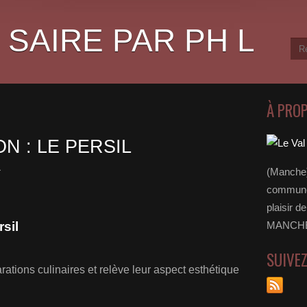
 SAIRE PAR PH L
À PRO
N : LE PERSIL
L
(Manche)
communes
plaisir d
sil
MANCHE 
SUIVE
rations culinaires et relève leur aspect esthétique