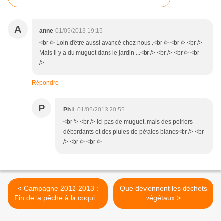
A
anne
01/05/2013 19:15
<br /> Loin d'être aussi avancé chez nous .<br /> <br /> <br />
Mais il y a du muguet dans le jardin ...<br /> <br /> <br /> <br
/>
Répondre
P
Ph L
01/05/2013 20:55
<br /> <br /> Ici pas de muguet, mais des poiriers
débordants et des pluies de pétales blancs<br /> <br
/> <br /> <br />
< Campagne 2012-2013 :
Que deviennent les déchets
Fin de la pêche à la coquille
végétaux >
saint-jacques ?