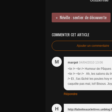
Gouberville
Néville : sentier de découverte
COMMENTER CET ARTICLE
Ajouter un commentaire
M
margot
04/04/2010 13:06
<br /> <br /> Humour de Pâques !!
<br /> <br /> Ah, les salons du li
/> Et , t'as lâché les poules hoy
caquète pas mal, lol! Bisous. Joy
Répondre
H
http://laboiteauxlettres.unblog.f