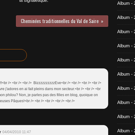
la signalétique.
Album -
Album - 
Cheminées traditionnelles du Val de Saire
Album - 
Album - 
Album - 
Album - 
<br /> <br /> <br /> BizzzzzzzzzzEve<br /> <br /> <br /> <br />
Album - 
vre j'adores en ai fait pleins dans mon secteur.<br /> <br /> <br
 mon philou? Non, je parles pas des filles en blog, quoique on
euses Pâques!<br /> <br /> <br /> <br /> <br />
Album -
Album - 
Album - 
r
04/04/2010 11:47