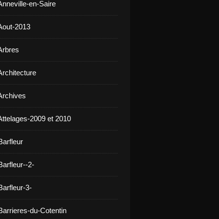
Anneville-en-Saire
Aout-2013
Arbres
Architecture
Archives
Attelages-2009 et 2010
Barfleur
arfleur--2-
arfleur-3-
Barrieres-du-Cotentin