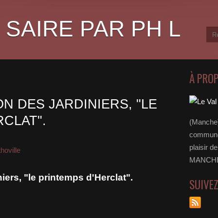
 SAIRE PAR PH L
À PRO
ON DES JARDINIERS, "LE
CLAT".
(Manche)
communes
plaisir d
hoville
MANCHE 
niers, "le printemps d'Herclat".
SUIVE