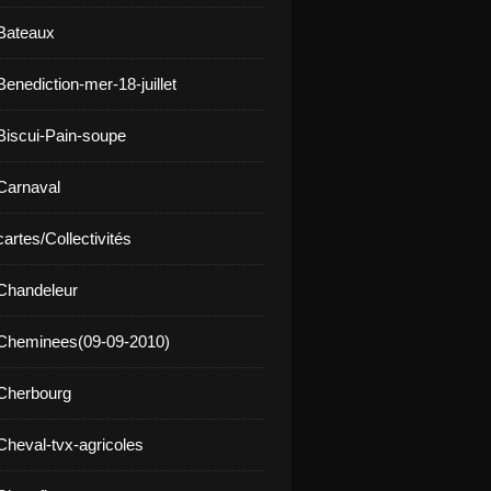
Bateaux
enediction-mer-18-juillet
Biscui-Pain-soupe
Carnaval
artes/Collectivités
Chandeleur
 Cheminees(09-09-2010)
Cherbourg
Cheval-tvx-agricoles