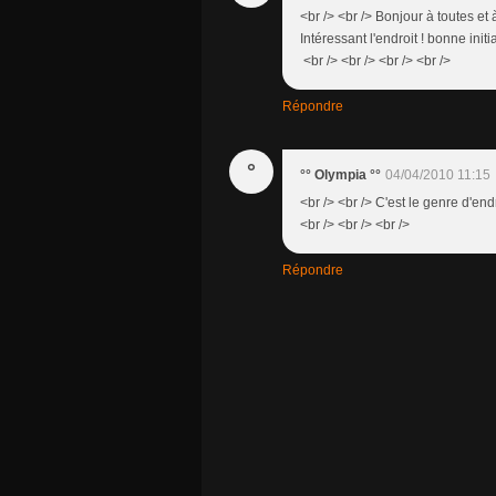
<br /> <br /> Bonjour à toutes et 
Intéressant l'endroit ! bonne initi
<br /> <br /> <br /> <br />
Répondre
°
°° Olympia °°
04/04/2010 11:15
<br /> <br /> C'est le genre d'endr
<br /> <br /> <br />
Répondre