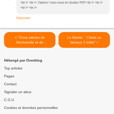
<br /> <br /> J'adore ! vous vous en doutez !!!!!!!! <br /> <br />
<br /> <br />
Répondre
< "Onze siècles de
Le Marité : "c'était un
Normandie et de
fameux 3 mâts" >
Normands" le livre de
l'année
Hébergé par Overblog
Top articles
Pages
Contact
Signaler un abus
C.G.U.
Cookies et données personnelles