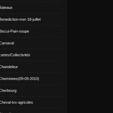
Bateaux
enediction-mer-18-juillet
Biscui-Pain-soupe
Carnaval
artes/Collectivités
Chandeleur
 Cheminees(09-09-2010)
Cherbourg
Cheval-tvx-agricoles