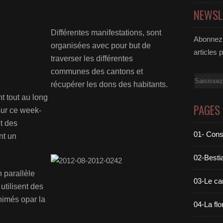
NEWSL
Différentes manifestations, sont
Abonnez-
organisées avec pour but de
articles 
traverser les différentes
communes des cantons et
Email
récupérer les dons des habitants.
nt tout au long
PAGES
sur ce week-
t des
01- Cons
nt un
02-Bestia
n parallèle
03-Le c
tilisent des
nimés opar la
04-La flo