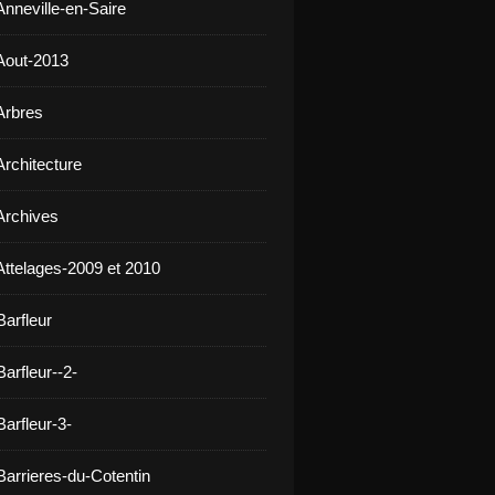
Anneville-en-Saire
Aout-2013
Arbres
Architecture
Archives
Attelages-2009 et 2010
Barfleur
arfleur--2-
arfleur-3-
Barrieres-du-Cotentin