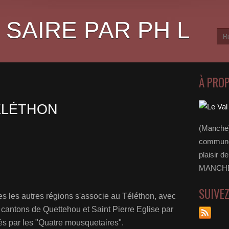
 SAIRE PAR PH L
À PRO
TÉLÉTHON
(Manche)
communes
plaisir d
MANCHE 
SUIVE
s les autres régions s'associe au Téléthon, avec
 cantons de Quettehou et Saint Pierre Eglise par
 par les "Quatre mousquetaires".