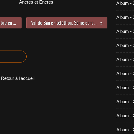
Ancres et Encres
Album -
Album - 
Coquille saint Jacques au 7 décembre en Baie de Seine
Val de Saire : téléthon, 3ème concert des élus
Album - 
Album - 
Album - 
Album - 
Retour à l'accueil
Album - 
Album -
Album - 
Album - 