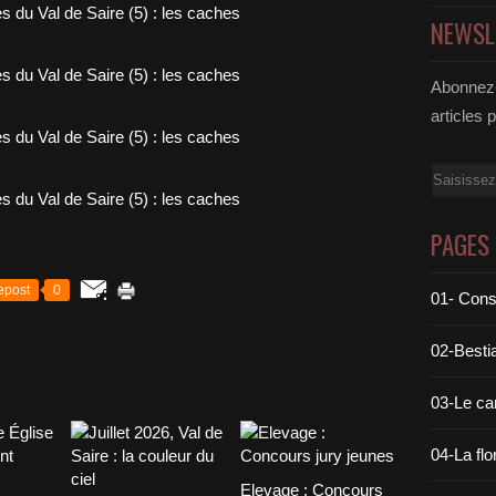
NEWSL
Abonnez-
articles 
Email
PAGES
epost
0
01- Cons
02-Bestia
03-Le c
04-La flo
Elevage : Concours