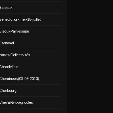
Bateaux
enediction-mer-18-juillet
Biscui-Pain-soupe
Carnaval
artes/Collectivités
Chandeleur
 Cheminees(09-09-2010)
Cherbourg
Cheval-tvx-agricoles