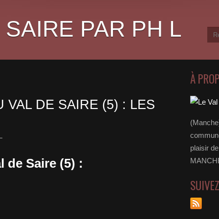
 SAIRE PAR PH L
À PRO
VAL DE SAIRE (5) : LES
(Manche)
communes
L
plaisir d
 de Saire (5) :
MANCHE 
SUIVE