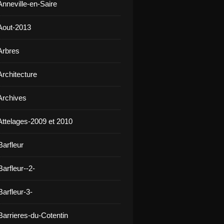
Anneville-en-Saire
Aout-2013
Arbres
Architecture
Archives
Attelages-2009 et 2010
Barfleur
arfleur--2-
arfleur-3-
Barrieres-du-Cotentin