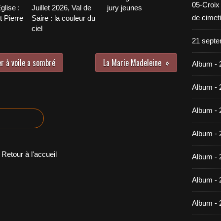
05-Croix
glise :
Juillet 2026, Val de
jury jeunes
de cimet
t Pierre
Saire : la couleur du
ciel
21 septe
er à voile a sombré
La Marie Madeleine
Album - 
Album - 
Album - 
Album - 
Retour à l'accueil
Album - 
Album - 
Album - 