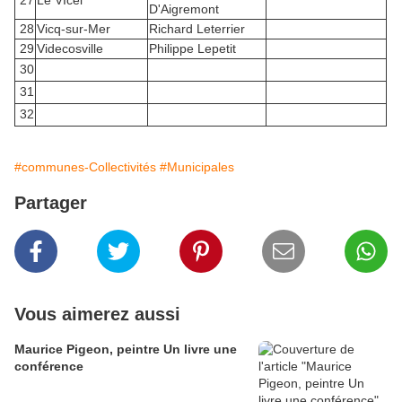
27
Le VIcel
D'Aigremont
28
Vicq-sur-Mer
Richard Leterrier
29
Videcosville
Philippe Lepetit
30
31
32
#communes-Collectivités
#Municipales
Partager
Vous aimerez aussi
Maurice Pigeon, peintre Un livre une
conférence