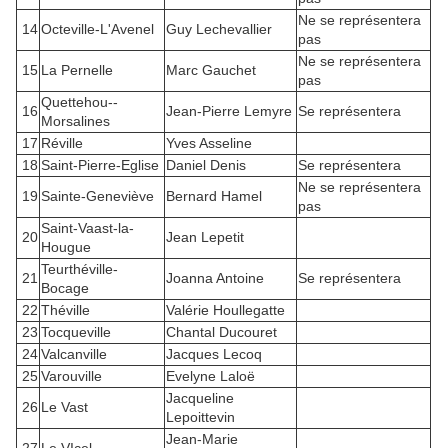
Ne se représentera
14
Octeville-L'Avenel
Guy Lechevallier
pas
Ne se représentera
15
La Pernelle
Marc Gauchet
pas
Quettehou--
16
Jean-Pierre Lemyre
Se représentera
Morsalines
17
Réville
Yves Asseline
18
Saint-Pierre-Eglise
Daniel Denis
Se représentera
Ne se représentera
19
Sainte-Geneviève
Bernard Hamel
pas
Saint-Vaast-la-
20
Jean Lepetit
Hougue
Teurthéville-
21
Joanna Antoine
Se représentera
Bocage
22
Théville
Valérie Houllegatte
23
Tocqueville
Chantal Ducouret
24
Valcanville
Jacques Lecoq
25
Varouville
Evelyne Laloë
Jacqueline
26
Le Vast
Lepoittevin
Jean-Marie