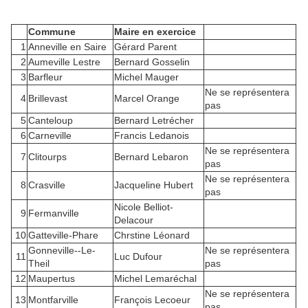
Commune
Maire en exercice
1
Anneville en Saire
Gérard Parent
2
Aumeville Lestre
Bernard Gosselin
3
Barfleur
Michel Mauger
Ne se représentera
4
Brillevast
Marcel Orange
pas
5
Canteloup
Bernard Letrécher
6
Carneville
Francis Ledanois
Ne se représentera
7
Clitourps
Bernard Lebaron
pas
Ne se représentera
8
Crasville
Jacqueline Hubert
pas
Nicole Belliot-
9
Fermanville
Delacour
10
Gatteville-Phare
Chrstine Léonard
Gonneville--Le-
Ne se représentera
11
Luc Dufour
Theil
pas
12
Maupertus
Michel Lemaréchal
Ne se représentera
13
Montfarville
François Lecoeur
pas