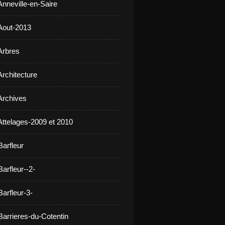
Anneville-en-Saire
Aout-2013
Arbres
Architecture
Archives
Attelages-2009 et 2010
Barfleur
arfleur--2-
arfleur-3-
Barrieres-du-Cotentin