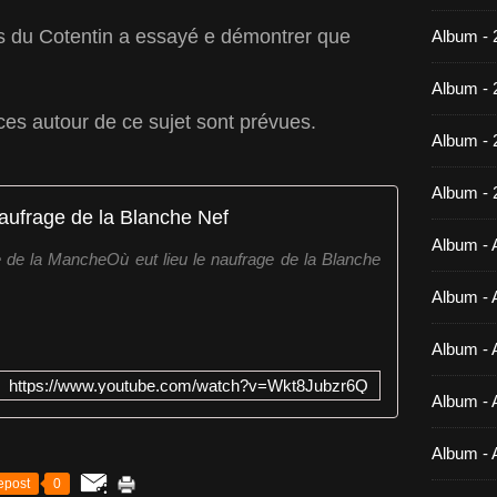
los du Cotentin a essayé e démontrer que
Album - 
Album - 
ces autour de ce sujet sont prévues.
Album -
Album - 
aufrage de la Blanche Nef
Album - A
re de la MancheOù eut lieu le naufrage de la Blanche
Album - A
Album - A
https://www.youtube.com/watch?v=Wkt8Jubzr6Q
Album - A
Album - 
epost
0