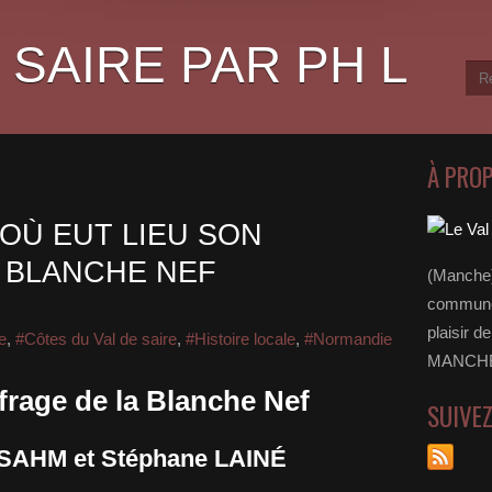
 SAIRE PAR PH L
À PRO
OÙ EUT LIEU SON
 BLANCHE NEF
(Manche)
communes
plaisir d
e
,
#Côtes du Val de saire
,
#Histoire locale
,
#Normandie
MANCHE 
frage de la Blanche Nef
SUIVE
a SAHM et Stéphane LAINÉ