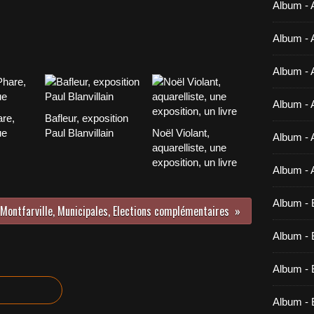
Album - 
Album - 
Album - 
Album - 
are,
Bafleur, exposition
ue
Paul Blanvillain
Noël Violant,
Album - 
aquarelliste, une
exposition, un livre
Album - 
Album - 
Montfarville, Municipales, Elections complémentaires
Album - B
Album - B
Album - 