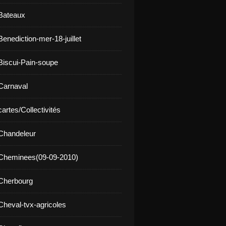
Bateaux
enediction-mer-18-juillet
Biscui-Pain-soupe
Carnaval
artes/Collectivités
Chandeleur
 Cheminees(09-09-2010)
Cherbourg
Cheval-tvx-agricoles