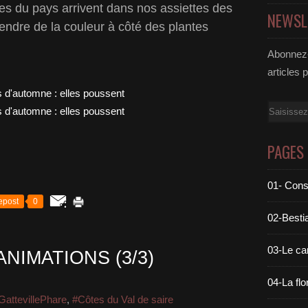
es du pays arrivent dans nos assiettes des
NEWSL
ndre de la couleur à côté des plantes
Abonnez-
articles 
Email
PAGES
01- Cons
epost
0
02-Bestia
03-Le c
NIMATIONS (3/3)
04-La flo
GattevillePhare
,
#Côtes du Val de saire