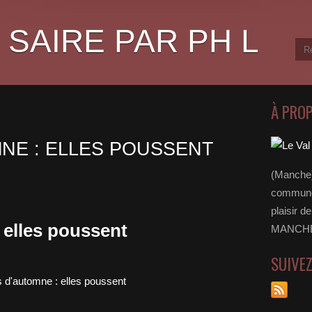
 SAIRE PAR PH L
À PRO
NE : ELLES POUSSENT
(Manche)
communes
plaisir d
elles poussent
MANCHE 
SUIVE