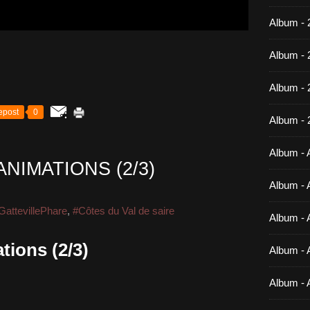
Album - 
Album - 
Album -
epost
0
Album - 
Album - A
NIMATIONS (2/3)
Album - A
GattevillePhare
,
#Côtes du Val de saire
Album - A
tions (2/3)
Album - A
Album - 