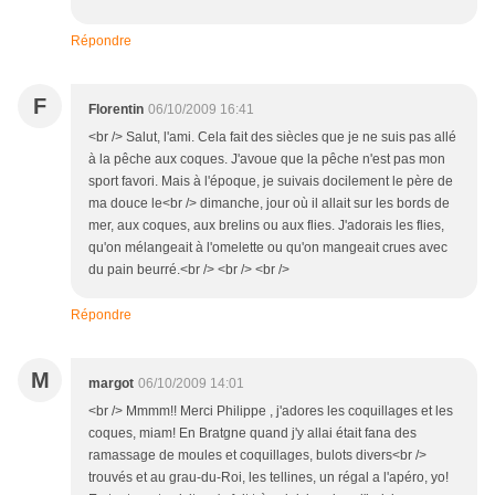
Répondre
F
Florentin
06/10/2009 16:41
<br /> Salut, l'ami. Cela fait des siècles que je ne suis pas allé
à la pêche aux coques. J'avoue que la pêche n'est pas mon
sport favori. Mais à l'époque, je suivais docilement le père de
ma douce le<br /> dimanche, jour où il allait sur les bords de
mer, aux coques, aux brelins ou aux flies. J'adorais les flies,
qu'on mélangeait à l'omelette ou qu'on mangeait crues avec
du pain beurré.<br /> <br /> <br />
Répondre
M
margot
06/10/2009 14:01
<br /> Mmmm!! Merci Philippe , j'adores les coquillages et les
coques, miam! En Bratgne quand j'y allai était fana des
ramassage de moules et coquillages, bulots divers<br />
trouvés et au grau-du-Roi, les tellines, un régal a l'apéro, yo!