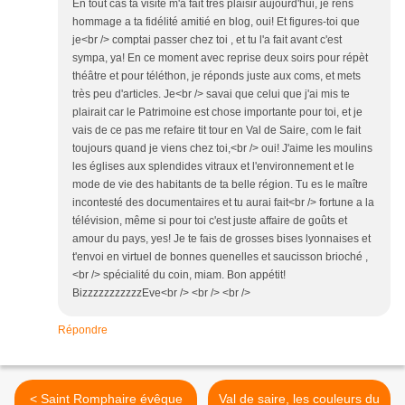
En tout cas ta visite m'a fait très plaisir aujourd'hui, je rens
hommage a ta fidélité amitié en blog, oui! Et figures-toi que
je<br /> comptai passer chez toi , et tu l'a fait avant c'est
sympa, ya! En ce moment avec reprise deux soirs pour répèt
théâtre et pour téléthon, je réponds juste aux coms, et mets
très peu d'articles. Je<br /> savai que celui que j'ai mis te
plairait car le Patrimoine est chose importante pour toi, et je
vais de ce pas me refaire tit tour en Val de Saire, com le fait
toujours quand je viens chez toi,<br /> oui! J'aime les moulins
les églises aux splendides vitraux et l'environnement et le
mode de vie des habitants de ta belle région. Tu es le maître
incontesté des documentaires et tu aurai fait<br /> fortune a la
télévision, même si pour toi c'est juste affaire de goûts et
amour du pays, yes! Je te fais de grosses bises lyonnaises et
t'envoi en virtuel de bonnes quenelles et saucisson brioché ,
<br /> spécialité du coin, miam. Bon appétit!
BizzzzzzzzzzzEve<br /> <br /> <br />
Répondre
< Saint Romphaire évêque
Val de saire, les couleurs du