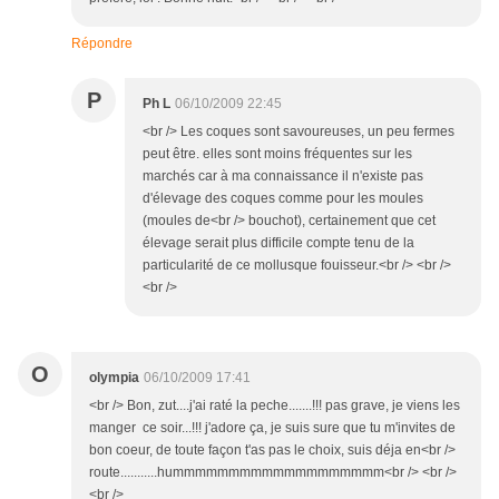
Répondre
P
Ph L
06/10/2009 22:45
<br /> Les coques sont savoureuses, un peu fermes
peut être. elles sont moins fréquentes sur les
marchés car à ma connaissance il n'existe pas
d'élevage des coques comme pour les moules
(moules de<br /> bouchot), certainement que cet
élevage serait plus difficile compte tenu de la
particularité de ce mollusque fouisseur.<br /> <br />
<br />
O
olympia
06/10/2009 17:41
<br /> Bon, zut....j'ai raté la peche.......!!! pas grave, je viens les
manger ce soir...!!! j'adore ça, je suis sure que tu m'invites de
bon coeur, de toute façon t'as pas le choix, suis déja en<br />
route...........hummmmmmmmmmmmmmmmmmm<br /> <br />
<br />