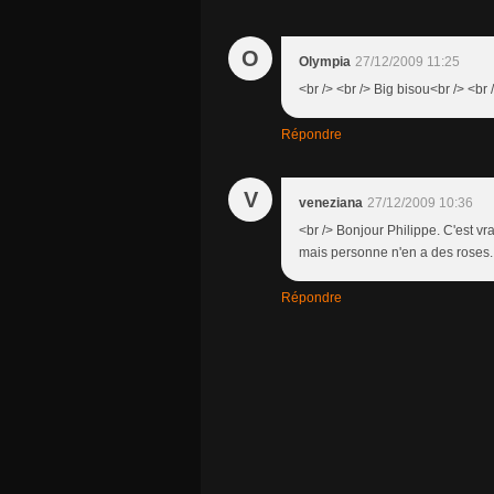
O
Olympia
27/12/2009 11:25
<br /> <br /> Big bisou<br /> <br /
Répondre
V
veneziana
27/12/2009 10:36
<br /> Bonjour Philippe. C'est vr
mais personne n'en a des roses. 
Répondre