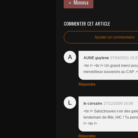
Mimosa
COMMENTER CET ARTICLE
Ajouter un commentaire
A
AUNE guylene
07/04/2011 10:2
<br /> <br /> Un grand merci pou
merveilleux souvenirs au CAP .<br
Répondre
L
le corsaire
27/12/2009 16:09
<br /> Salut,trouves t-on des gal
lendemain de fête ,HIC ! Tu pens
/> <br />
Répondre