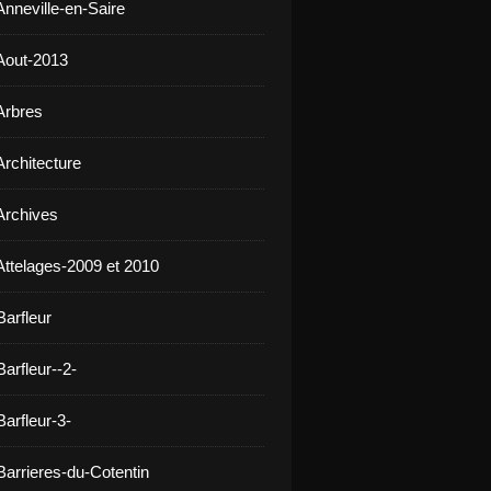
Anneville-en-Saire
Aout-2013
Arbres
Architecture
Archives
Attelages-2009 et 2010
Barfleur
arfleur--2-
arfleur-3-
Barrieres-du-Cotentin