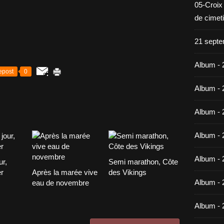
05-Croix
de cimet
21 septe
Album - 
epost
0
Album - 
Album - 
Album - 
Album - 
ur,
Semi marathon, Côte
er
Après la marée vive
des Vikings
Album - 
eau de novembre
Album - 