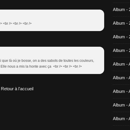
Album - 
Album - 
> <br /> <br /> <br />
Album -
Album - 
ai que là où je bosse, on a des sabots de toutes les couleurs,
Album - A
Elle nous a mis la honte avec ça <br /> <br /> <br />
Album - A
Retour à l'accueil
Album - A
Album - A
Album - 