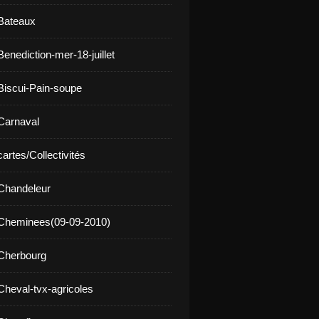
Bateaux
enediction-mer-18-juillet
Biscui-Pain-soupe
Carnaval
artes/Collectivités
Chandeleur
 Cheminees(09-09-2010)
Cherbourg
Cheval-tvx-agricoles