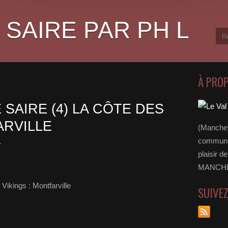
 SAIRE PAR PH L
À PRO
 SAIRE (4) LA CÔTE DES
ARVILLE
(Manche)
communes
L
plaisir d
MANCHE 
Vikings : Montfarville
SUIVE