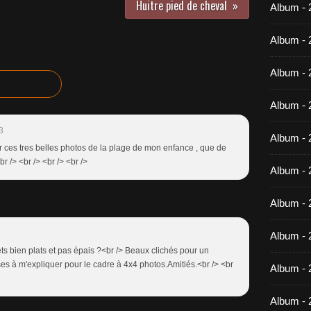
Huitre pied de cheval
Album -
Album - 
Album - 
Album - 
3
Album - 
r ces tres belles photos de la plage de mon enfance , que de
 /> <br /> <br /> <br />
Album - 
Album - 
Album -
ets bien plats et pas épais ?<br /> Beaux clichés pour un
es à m'expliquer pour le cadre à 4x4 photos.Amitiés.<br /> <br
Album - 
Album - 