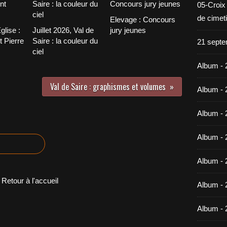
05-Croix
de cimet
Elevage : Concours
glise :
Juillet 2026, Val de
jury jeunes
t Pierre
Saire : la couleur du
21 septe
ciel
Album - 
Val de Saire : graphismes et volumes
Album - 
Album - 
Album - 
Album - 
Retour à l'accueil
Album - 
Album - 