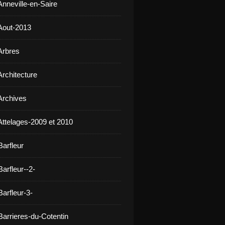
Anneville-en-Saire
Aout-2013
Arbres
Architecture
Archives
Attelages-2009 et 2010
Barfleur
arfleur--2-
arfleur-3-
Barrieres-du-Cotentin