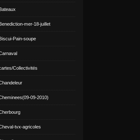
Bateaux
enediction-mer-18-juillet
Biscui-Pain-soupe
Carnaval
artes/Collectivités
Chandeleur
 Cheminees(09-09-2010)
Cherbourg
Cheval-tvx-agricoles