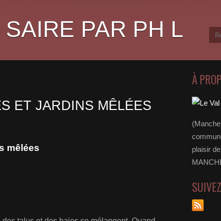
 SAIRE PAR PH L
À PRO
ES ET JARDINS MÊLÉES
(Manche)
communes
ns mêlées
plaisir d
MANCHE 
SUIVE
, des talus et des haies se mélangent. Quand