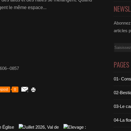
NEWSL
agent le même espace...
Abonnez-
articles 
Email
PAGES
01- Cons
epost
0
02-Bestia
03-Le c
04-La flo