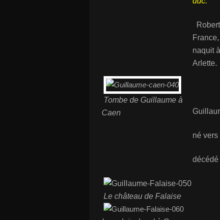
duc."
Robert l
France,
naquit 
Arlette.
Tombe de Guillaume à
Guillau
Caen
né vers
décédé 
Le château de Falaise