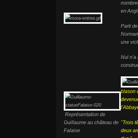
nombreu
en Angl
Parti d
Normand
une vict
Nul n'a
constru
blason d
devenue
l'Abba
Représentation de
Guillaume au château de
"Trois t
Falaise
deux arr