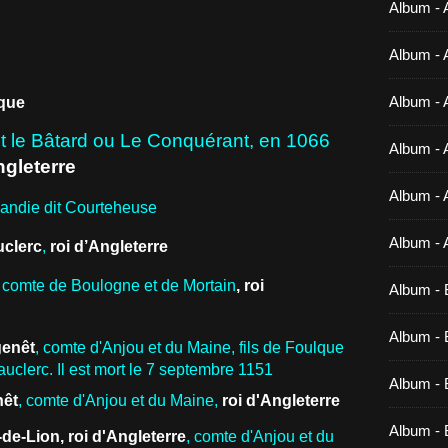
Album - 
Album - 
Album - 
ique
t le Bâtard ou Le Conquérant, en 1066
Album - 
ngleterre
Album - 
ndie dit Courteheuse
Album - 
uclerc
,
roi d’Angleterre
, comte de Boulogne et de Mortain
, roi
Album - 
Album - B
genêt
,
comte d'Anjou
et
du Maine
, fils de
Foulque
uclerc. Il est mort le 7 septembre
1151
Album - B
nêt
, comte d'Anjou et du Maine,
roi d'Angleterre
Album - 
de-Lion
, roi d'Angleterre
, comte d'Anjou et du