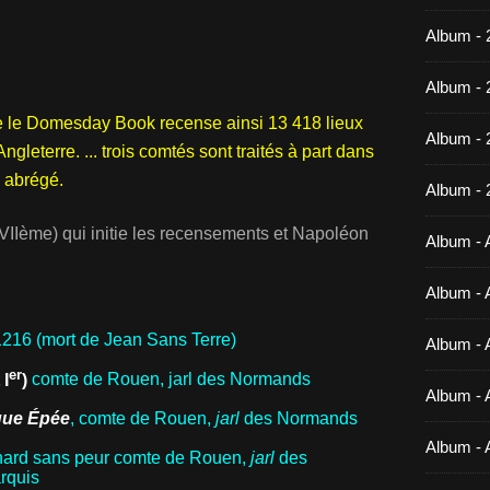
Album - 
Album - 
e le Domesday Book recense ainsi 13 418 lieux
Album -
Angleterre. ... trois comtés sont traités à part dans
n abrégé.
Album - 
IIème) qui initie les recensements et Napoléon
Album - A
Album - A
216 (mort de Jean Sans Terre)
Album - A
er
 I
)
comte de Rouen, jarl des Normands
Album - A
ue Épée
, comte de Rouen,
jarl
des Normands
Album - 
ichard sans peur comte de Rouen,
jarl
des
arquis