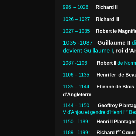
996
– 1026
Richard II
1026 – 1027
Richard III
1027 – 1035
Robert le Magnif
1035 -1087
Guillaume II
di
devient Guillaume I
, roi d’A
1087 -1106
Robert II
de Norma
1106 – 1135
Henri Ier
de Bea
1135 – 1144
Etienne de Blois
d’Angleterre
1144 – 1150
Geoffroy Planta
er
V d'Anjou
et gendre d'Henri I
Bea
1150 -
1189
:
Henri II Plantage
er
1189 -
1199
:
Richard I
Cœur-