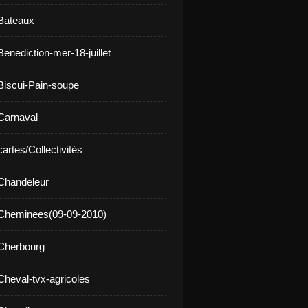
Bateaux
enediction-mer-18-juillet
Biscui-Pain-soupe
Carnaval
artes/Collectivités
Chandeleur
 Cheminees(09-09-2010)
Cherbourg
Cheval-tvx-agricoles