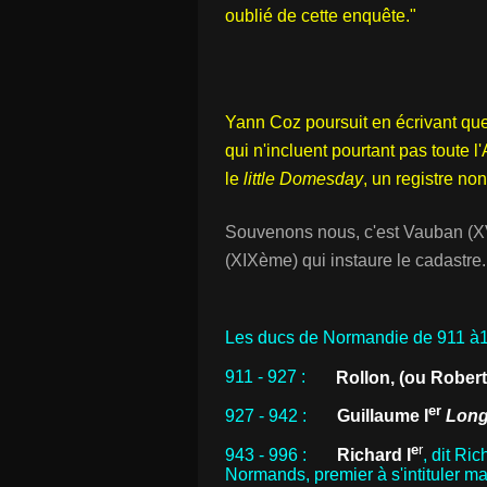
oublié de cette enquête."
Yann Coz poursuit en écrivant qu
qui n'incluent pourtant pas toute l'
le
little Domesday
, un registre no
Souvenons nous, c'est Vauban (XV
(XIXème) qui instaure le cadastre.
Les ducs de Normandie de 911 à1
911 - 927 :
Rollon
, (ou Robert
er
927 - 942 :
Guillaume I
Long
e
r
943 -
996
:
Richard I
, dit R
Normands, premier à s'intituler m