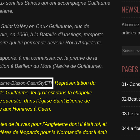
x sont les Sairois qui ont accompagné Guillaume
NEWSL
eterre.
Abonnez-
e Saint Valéry en Caux Guillaume, duc de
articles 
ie, en 1066, à la Bataille d'Hastings, remporte
oire qui lui permet de devenir Roi d'Angleterre.
Email
 apporté, à ma connaissance, la preuve de la
ction à Barfleur du Mora (Navire de Guillaume).
PAGES
Représentation du
01- Cons
e Guillaume, tel qu'il est dans la chapelle
02-Bestia
 sacristie, dans l'église Saint Etienne de
ye aux Hommes à Caen.
03-Le c
êtes de fauves pour l'Angleterre dont il était roi, et
04-La flo
ières de léopards pour la Normandie dont il était