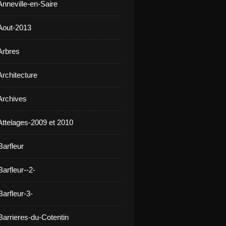
Anneville-en-Saire
Aout-2013
Arbres
Architecture
Archives
Attelages-2009 et 2010
Barfleur
arfleur--2-
arfleur-3-
Barrieres-du-Cotentin