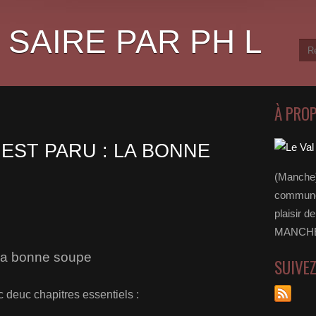
 SAIRE PAR PH L
À PRO
 EST PARU : LA BONNE
(Manche)
communes
plaisir d
MANCHE 
 la bonne soupe
SUIVE
 deuc chapitres essentiels :