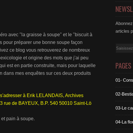
NEWSL
Abonnez-
articles 
ro avec "la graisse à soupe" et le "biscuit à
ls pour préparer une bonne soupe façon
Email
ivez ce blog vous retrouverez de nombreux
exicologie et origine des mots que j'ai peu
PAGES
i est en partie construite, mais pour laquelle
loin dans mes enquêtes sur ces deux produits
01- Cons
02-Bestia
n s'adresser à Erik LELANDAIS, Archives
3 rue de BAYEUX, B.P. 540 50010 Saint-Lö
03-Le c
 et pain à soupe.
04-La flo