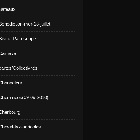
Bateaux
enediction-mer-18-juillet
Biscui-Pain-soupe
Carnaval
artes/Collectivités
Chandeleur
 Cheminees(09-09-2010)
Cherbourg
Cheval-tvx-agricoles