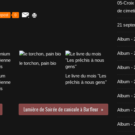
05-Croix
de cimet
epost
0
21 septe
Album - 
Album - 
le torchon, pain bio
Album - 
ium
Le livre du mois "Les
Album - 
éenne
prêchis à nous gens"
ds
Album - 
Lumière de Soirée de canicule à Barfleur
Album - 
Album - 