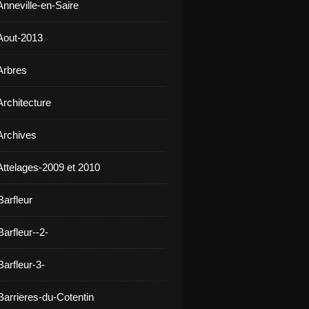
Anneville-en-Saire
Aout-2013
Arbres
Architecture
Archives
Attelages-2009 et 2010
Barfleur
arfleur--2-
arfleur-3-
Barrieres-du-Cotentin