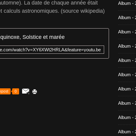
 d'automne). La date de chaque année était
Album -
t calculs astronomiques. (source wikipedia)
Album - 
Album - 
quinoxe, Solstice et marée
Album - 
ube.com/watch?v=XY6XWt2HRLA&feature=youtu.be
Album - 
Album - 
Album - 
epost
0
Album -
Album - 
Album - 