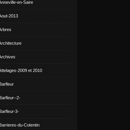
Anneville-en-Saire
Aout-2013
Arbres
Architecture
Archives
Attelages-2009 et 2010
Barfleur
arfleur--2-
arfleur-3-
Barrieres-du-Cotentin