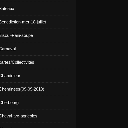
Bateaux
enediction-mer-18-juillet
Biscui-Pain-soupe
Carnaval
artes/Collectivités
Chandeleur
 Cheminees(09-09-2010)
Cherbourg
Cheval-tvx-agricoles