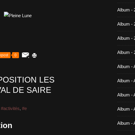
Album - 
Album - 
Album -
Album - 
epost
0
Album - A
POSITION LES
Album - A
AL DE SAIRE
Album - A
,
#activités
,
#e
Album - A
Album - 
tion