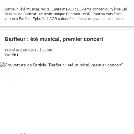
Barfleur : été musical, récital Ephraïm LAOR Duxième concert du "9ème Eté
Musical de Barfleur", un invité unique Ephraïm LAOR. Pour sa troisième
venue à Barfleur Ephraïm LAOR a donné un récital de piano,dont le contenu
pourrait bientôt faire l'objet d'un...
Barfleur : été musical, premier concert
Publié le 23/07/2013 à 08:00
Par
Ph L