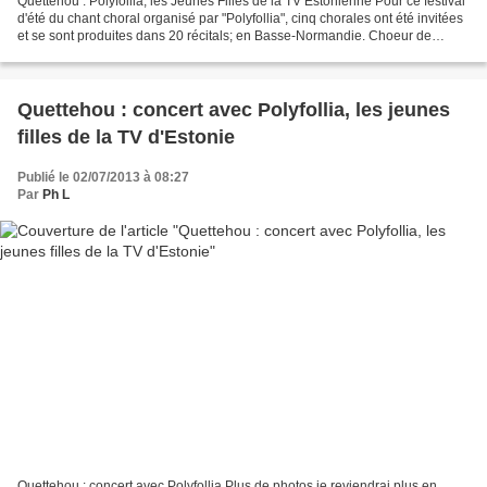
Quettehou : Polyfollia, les Jeunes Filles de la TV Estonienne Pour ce festival
d'été du chant choral organisé par "Polyfollia", cinq chorales ont été invitées
et se sont produites dans 20 récitals; en Basse-Normandie. Choeur de
chambre du lycée agricole...
Quettehou : concert avec Polyfollia, les jeunes
filles de la TV d'Estonie
Publié le 02/07/2013 à 08:27
Par
Ph L
Quettehou : concert avec Polyfollia Plus de photos je reviendrai plus en