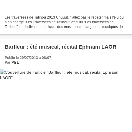
Les traversées de Tatihou 2013 Chuuut, n'allez pas le répéter mais l'élu qui
a en charge "Les Traversées de Tatihou", c'est lui."Les traversées de
Tatihou", un festival de musique, des musiques du large, des musiques des
îles, des musiques du monde. Le...
Barfleur : été musical, récital Ephraïm LAOR
Publié le 29/07/2013 à 08:07
Par
Ph L