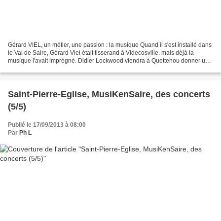
Gérard VIEL, un métier, une passion : la musique Quand il s'est installé dans
le Val de Saire, Gérard Viel était tisserand à Videcosville. mais déjà la
musique l'avait imprégné. Didier Lockwood viendra à Quettehou donner un
récital. ...Et l'atelier s'est...
Saint-Pierre-Eglise, MusiKenSaire, des concerts
(5/5)
Publié le 17/09/2013 à 08:00
Par
Ph L