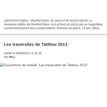
Saint-Pierre-Eglise : MusiKenSaire, du piano et de jeunes talents La
deuxième édition de MusiKenSaire s'est achevé et conclu par un magnifique
concert réunisssant deux jeunes talents, virtuoses du piano. 23 ans, élève
du conservatoire puis du conservatoire...
Les traversées de Tatihou 2013
Publié le 20/08/2013 à 18:15
Par
Ph L