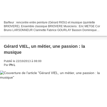
Barfleur : rencontre entre peinture (Gérard RIOU) et musique (quintette
BRIOVERE). Ensemble classique BRIOVERE Musiciens : Eric METGE Cor
Bruno LARSONNEUR Clarinette Fabrice GOURLAY Basson Dominique
MARTIN Flûte Elodie PATIN Piano L'évènement n'est pas...
Gérard VIEL, un métier, une passion : la
musique
Publié le 22/10/2013 à 08:00
Par
Ph L