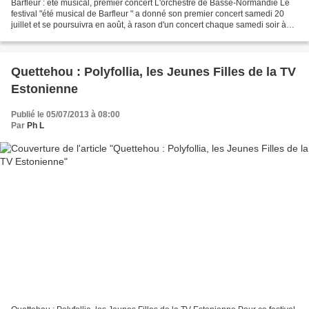
Barfleur : été musical, premier concert L'orchestre de Basse-Normandie Le
festival "été musical de Barfleur " a donné son premier concert samedi 20
juillet et se poursuivra en août, à rason d'un concert chaque samedi soir à
20h30. Pour l'ouverture, place...
Quettehou : Polyfollia, les Jeunes Filles de la TV
Estonienne
Publié le 05/07/2013 à 08:00
Par
Ph L