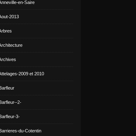
Anneville-en-Saire
Aout-2013
Arbres
Architecture
Archives
Attelages-2009 et 2010
Barfleur
arfleur--2-
arfleur-3-
Barrieres-du-Cotentin