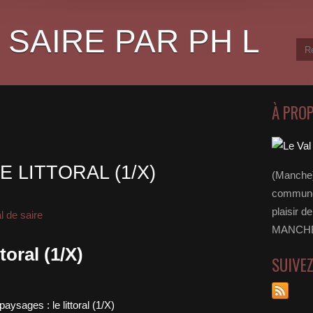
 SAIRE PAR PH L
À PRO
E LITTORAL (1/X)
(Manche)
communes
plaisir d
l de saire
MANCHE 
toral (1/X)
SUIVE