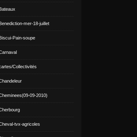
Bateaux
enediction-mer-18-juillet
Biscui-Pain-soupe
Carnaval
artes/Collectivités
Chandeleur
 Cheminees(09-09-2010)
Cherbourg
Cheval-tvx-agricoles