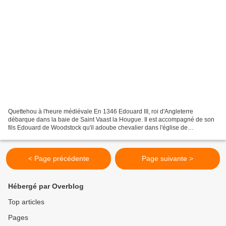
Quettehou à l'heure médiévale En 1346 Edouard III, roi d'Angleterre
débarque dans la baie de Saint Vaast la Hougue. Il est accompagné de son
fils Edouard de Woodstock qu'il adoube chevalier dans l'église de
Quettehou. Il s'en suit une chevauchée fantastique...
< Page précédente
Page suivante >
Hébergé par Overblog
Top articles
Pages