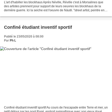
L'art d'habiller les blockhaus Après Néville, Réville c'est à Morsalines que
des artistes prennent pour support de leurs oeuvres les blockhaus de la
dernière guerre. Ici la seiche est l'oeuvre de Näutil. "street artist, peintre en
décoration graf. Pour...
Confiné étudiant inventif sportif
Publié le 23/05/2020 à 08:00
Par
Ph L
Confiné étudiant inventif sportif Au cours de l'escapade entre Terre et mer, un
petit détour par les pont Rasé, endroit sympathique avec son vieux doué