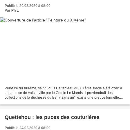
Publié le 20/03/2020 à 08:00
Par
Ph L
Peinture du XIXème, saint Louis Ce tableau du XIXème siècle a été offert à
la paroisse de Valcanville par le Comte Le Marois. Il proviendrait des
collections de la duchesse du Berry sans qu'il existe une preuve formelle.
L'artiste n'est pas connu. Que...
Quettehou : les puces des couturières
Publié le 24/02/2020 à 08:00