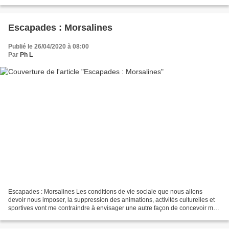
Pâquerettes, consoude, herbe...
Escapades : Morsalines
Publié le 26/04/2020 à 08:00
Par
Ph L
Escapades : Morsalines Les conditions de vie sociale que nous allons
devoir nous imposer, la suppression des animations, activités culturelles et
sportives vont me contraindre à envisager une autre façon de concevoir mon
blog. "Le Val de Saire vu par...