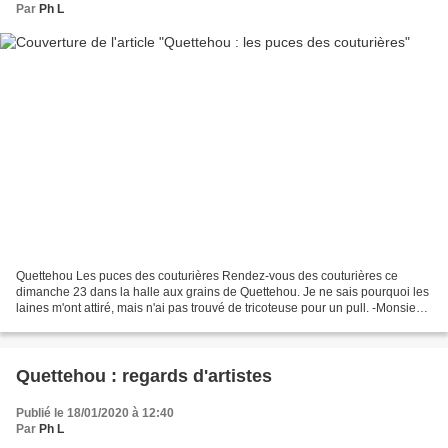
Par
Ph L
Quettehou Les puces des couturières Rendez-vous des couturières ce
dimanche 23 dans la halle aux grains de Quettehou. Je ne sais pourquoi les
laines m'ont attiré, mais n'ai pas trouvé de tricoteuse pour un pull. -Monsieur,
on ne travaille plus que pour...
Quettehou : regards d'artistes
Publié le 18/01/2020 à 12:40
Par
Ph L