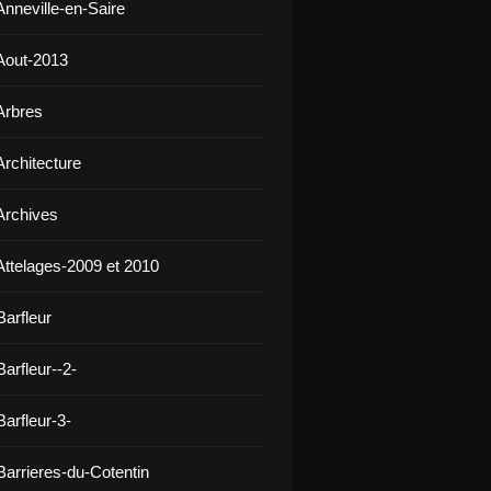
Anneville-en-Saire
Aout-2013
Arbres
Architecture
Archives
Attelages-2009 et 2010
Barfleur
arfleur--2-
arfleur-3-
Barrieres-du-Cotentin