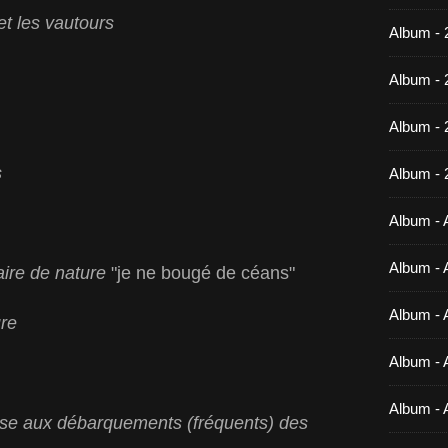
et les vautours
Album - 
Album - 
Album -
s
Album - 
Album - A
Album - A
aire de nature
"je ne bougé de céans"
Album - A
ure
Album - A
Album - 
sse aux débarquements (fréquents) des