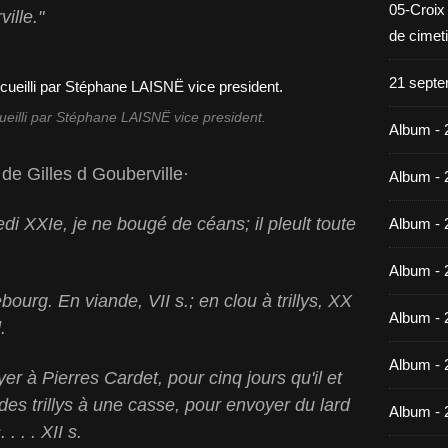
05-Croix
ille."
de cimet
21 septe
illi par Stéphane LAISNË vice president.
Album - 
 de Gilles d Gouberville·
Album - 
i XXIe, je ne bougé de céans; il pleult toute
Album - 
Album - 
urg. En viande, VII s.; en clou à trillys, XX
Album - 
d.
Album - 
yer à Pierres Cardet, pour cinq jours qu'il et
 des trillys à une casse, pour envoyer du lard
Album - 
 . . XII s.