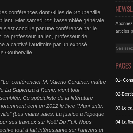
NEWSL
 des conférences dont Gilles de Gouberville
tiplient. Hier samedi 22; l'assemblée générale
Abonnez-
e s'est conclue par une conférence par le
articles 
. ce professeur Italien, professeur de
ome a captivé l'auditoire par un exposé
Email
de Gouberville.
PAGES
01- Cons
 "
Le conférencier M. Valerio Cordiner, maître
 de La Sapienza à Rome, vient tout
02-Bestia
ssemblée. Ce spécialiste de la littérature
notamment écrit en 2012 le livre “Mani unte.
03-Le c
ville” (Les mains sales. La justice à l'époque
pour ses travaux sur Noël Du Fail. Nous
04-La flo
tive tout à fait intéressante sur l’univers et