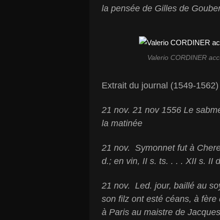
la pensée de Gilles de Gouberv
Valerio CORDINER accue
Extrait du journal (1549-1562)
21 nov. 21 nov 1556 Le sabmed
la matinée
21 nov. Symonnet fut à Cherebo
d.; en vin, II s. ts. . . . XII s. II 
21 nov. Led. jour, baillé au so
son filz ont esté céans, à fère
à Paris au maistre de Jacques. .