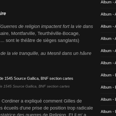
Album - 
ire
Album - 
 (Guerres de religion impactent fort la vie dans
Album - 
saire, Montfarville, Teurthéville-Bocage,
Album - 
... sont le théâtre de sièges sanglants)
Album - 
e la vie tranquille, au Mesnil dans un hâvre
Album - 
Album - 
de 1545 Source Gallica, BNF section cartes
Album - B
Album - B
io Cordiner a expliqué comment Gilles de
es écueils d'une prise de position trop radicale
Album - 
tatrice des guerres de Religion. Et il m' a