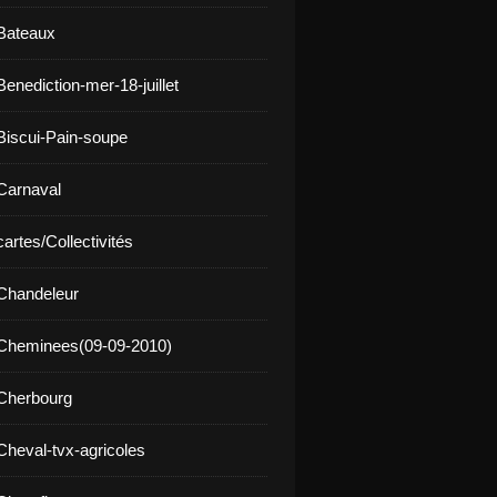
Bateaux
enediction-mer-18-juillet
Biscui-Pain-soupe
Carnaval
artes/Collectivités
Chandeleur
 Cheminees(09-09-2010)
Cherbourg
Cheval-tvx-agricoles