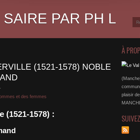
 SAIRE PAR PH L
À PRO
RVILLE (1521-1578) NOBLE
MAND
(Manche)
communes
L
plaisir d
ommes et des femmes
MANCHE 
e (1521-1578) :
SUIVE
rmand