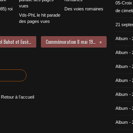
05-Croix
85) roi
Des voies romaines
de cimet
k
Vds-PhL le hit parade
des pages vues
21 septe
Album - 
"Au bout de la piste", BD par Michel Buhot et Eusèbe
Commémoration 8 mai 1945
Album - 
Album - 
Album - 
Album - 
Retour à l'accueil
Album - 
Album - 