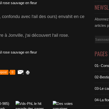
NEWSL
e, confondu avec l'ail des ours) envahit en ce
Abonnez-
articles 
à Jonville, j'ai découvert l'ail rose.
Email
PAGES
01- Cons
epost
0
02-Bestia
03-Le c
04-La flo