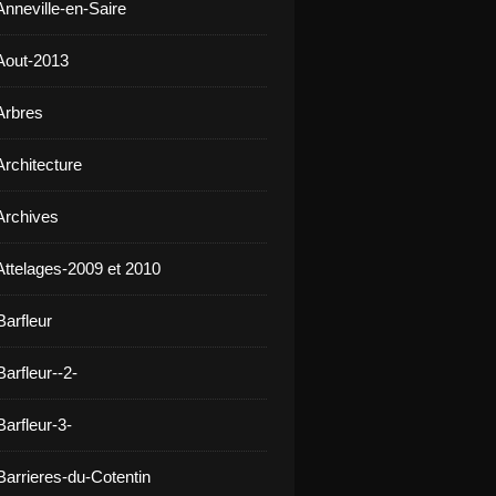
Anneville-en-Saire
Aout-2013
Arbres
Architecture
Archives
Attelages-2009 et 2010
Barfleur
arfleur--2-
arfleur-3-
Barrieres-du-Cotentin