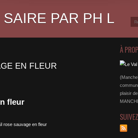
 SAIRE PAR PH L
À PRO
AGE EN FLEUR
(Manche)
communes
plaisir d
n fleur
MANCHE 
SUIVE