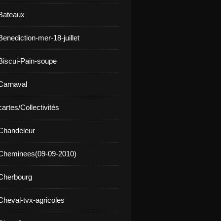
Bateaux
enediction-mer-18-juillet
Biscui-Pain-soupe
Carnaval
artes/Collectivités
Chandeleur
 Cheminees(09-09-2010)
Cherbourg
Cheval-tvx-agricoles