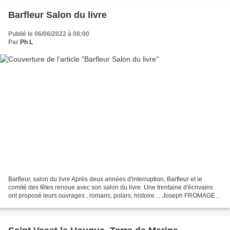
Barfleur Salon du livre
Publié le 06/06/2022 à 08:00
Par
Ph L
Barfleur, salon du livre Après deux années d'interruption, Barfleur et le
comité des fêtes renoue avec son salon du livre. Une trentaine d'écrivains
ont proposé leurs ouvrages , romans, polars, histoire ... Joseph FROMAGE
assurait la présidence d'honneur...