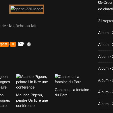
05-Croix
de cimet
21 septe
ie : la gâche au lait.
Album - 
epost
0
Album - 
Album - 
Album - 
Album - 
Canteloup la fontaine
Album - 
on
Maurice Pigeon,
du Parc
lognes
peintre Un livre une
Album - 
Saire
conférence