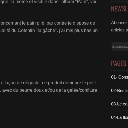
qué ici-même et visible dans l'album "Pain", voi
NEWSL
Abonnez-
ncernant le pain plié, par contre je dispose de
articles 
lité du Cotentin "la gâche". j'ai mis plus bas un
Email
PAGES
01- Cons
re façon de déguster ce produit demeure le petit
, avec du beurre doux et/ou de la gelée/confiture
02-Bestia
03-Le c
04-La flo