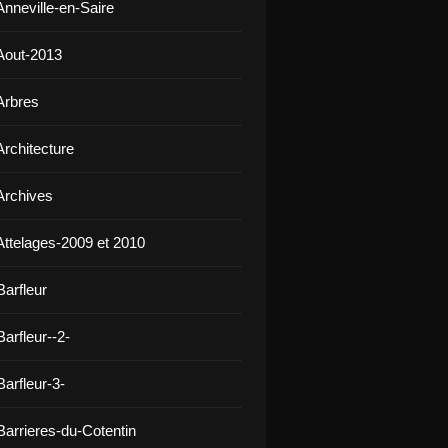
Anneville-en-Saire
Aout-2013
Arbres
Architecture
Archives
Attelages-2009 et 2010
Barfleur
arfleur--2-
arfleur-3-
Barrieres-du-Cotentin