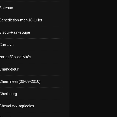
Bateaux
enediction-mer-18-juillet
Biscui-Pain-soupe
Carnaval
artes/Collectivités
Chandeleur
 Cheminees(09-09-2010)
Cherbourg
Cheval-tvx-agricoles