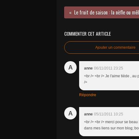
COMMENTER CET ARTICLE
Ajouter un commentaire
A
anne
06/11/2011 23:25
<br /> <br /> Je l'aime tiède , au
/>
Répondre
A
anne
05/11/2011 10:25
<br /> <br /> merci pour se beau bl
dans mes liens sur mon blog; bon