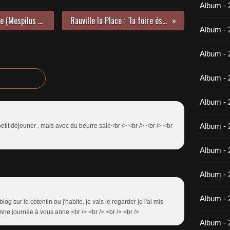
Album -
Le fruit de saison : la nèfle ou mêle (Mespilus Germanica)
Rauville la Place : "la foire és morts"
Album - 
Album - 
Album - 
Album - 
Album - 
 petit déjeuner , mais avec du beurre salé<br /> <br /> <br /> <br
Album - 
Album -
Album - 
og sur le cotentin ou j'habite. je vais le regarder je l'ai mis
ne journée à vous anne <br /> <br /> <br /> <br />
Album - 