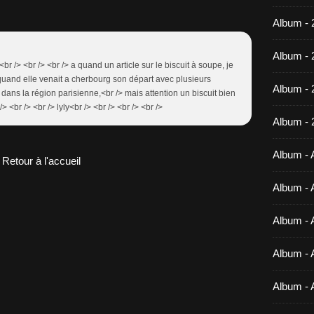
Album - 
Album - 
<br /> <br /> <br /> a quand un article sur le biscuit à soupe, je
and elle venait a cherbourg son départ avec plusieurs
Album -
s dans la région parisienne,<br /> mais attention un biscuit bien
> <br /> <br /> lyly<br /> <br /> <br /> <br />
Album - 
Album - A
Retour à l'accueil
Album - A
Album - A
Album - A
Album - 