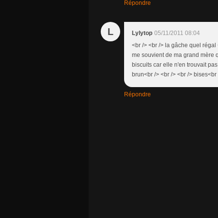
Répondre
L
Lylytop
05/11/2011 08:04
<br /> <br /> la gâche quel régal 
me souvient de ma grand mère qu
biscuits car elle n'en trouvait pa
brun<br /> <br /> <br /> bises<br /
Répondre