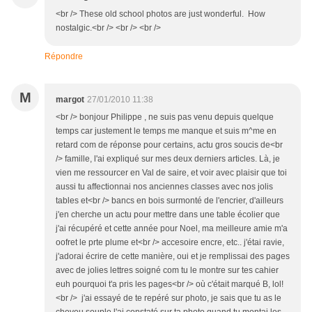
<br /> These old school photos are just wonderful. How
nostalgic.<br /> <br /> <br />
Répondre
M
margot
27/01/2010 11:38
<br /> bonjour Philippe , ne suis pas venu depuis quelque
temps car justement le temps me manque et suis m^me en
retard com de réponse pour certains, actu gros soucis de<br
/> famille, l'ai expliqué sur mes deux derniers articles. Là, je
vien me ressourcer en Val de saire, et voir avec plaisir que toi
aussi tu affectionnai nos anciennes classes avec nos jolis
tables et<br /> bancs en bois surmonté de l'encrier, d'ailleurs
j'en cherche un actu pour mettre dans une table écolier que
j'ai récupéré et cette année pour Noel, ma meilleure amie m'a
oofret le prte plume et<br /> accesoire encre, etc.. j'étai ravie,
j'adorai écrire de cette manière, oui et je remplissai des pages
avec de jolies lettres soigné com tu le montre sur tes cahier
euh pourquoi t'a pris les pages<br /> où c'était marqué B, lol!
<br /> j'ai essayé de te repéré sur photo, je sais que tu as le