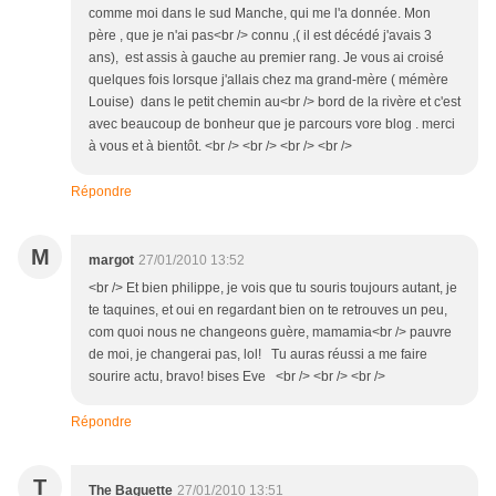
comme moi dans le sud Manche, qui me l'a donnée. Mon
père , que je n'ai pas<br /> connu ,( il est décédé j'avais 3
ans), est assis à gauche au premier rang. Je vous ai croisé
quelques fois lorsque j'allais chez ma grand-mère ( mémère
Louise) dans le petit chemin au<br /> bord de la rivère et c'est
avec beaucoup de bonheur que je parcours vore blog . merci
à vous et à bientôt. <br /> <br /> <br /> <br />
Répondre
M
margot
27/01/2010 13:52
<br /> Et bien philippe, je vois que tu souris toujours autant, je
te taquines, et oui en regardant bien on te retrouves un peu,
com quoi nous ne changeons guère, mamamia<br /> pauvre
de moi, je changerai pas, lol! Tu auras réussi a me faire
sourire actu, bravo! bises Eve <br /> <br /> <br />
Répondre
T
The Baguette
27/01/2010 13:51