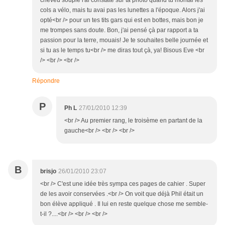
cheveu souple l'ai constaté sur ta photo quand tu montai les
cols a vélo, mais tu avai pas les lunettes a l'époque. Alors j'ai
opté<br /> pour un tes tits gars qui est en bottes, mais bon je
me trompes sans doute. Bon, j'ai pensé çà par rapport a ta
passion pour la terre, mouais! Je te souhaites belle journée et
si tu as le temps tu<br /> me diras tout çà, ya! Bisous Eve <br
/> <br /> <br />
Répondre
P
Ph L
27/01/2010 12:39
<br /> Au premier rang, le troisème en partant de la
gauche<br /> <br /> <br />
B
brisjo
26/01/2010 23:07
<br /> C'est une idée très sympa ces pages de cahier . Super
de les avoir conservées .<br /> On voit que déjà Phil était un
bon élève appliqué . Il lui en reste quelque chose me semble-
t-il ?....<br /> <br /> <br />